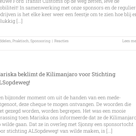
euwe Ford Transit Custom's op de weg zetten, leve de
biliteit! In samenwerking met onze sponsors en de regulier
drijven is het elke keer weer een feestje om te zien hoe blij e
lukkig [...]
ddelen
,
Praktisch
,
Sponsoring
|
Reacties
Lees me
ariska beklimt de Kilimanjaro voor Stichting
LSopdeweg!
en bijzonder moment om uit de handen van een mede-
tgenoot, deze cheque te mogen ontvangen. De woorden die
et gezegd worden, worden begrepen. Het was een mooie
rassing toen Mariska ons informeerde dat ze de Kilimanjar
 wilde gaan. Dat ze in overleg met Sjonny een sponsortocht
or stichting ALSopdeweg! van wilde maken, is [...]