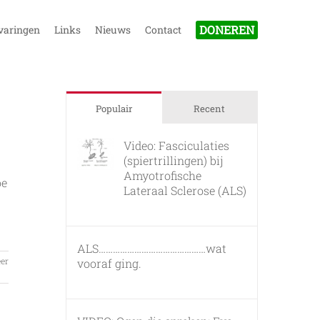
DONEREN
varingen
Links
Nieuws
Contact
Populair
Recent
Video: Fasciculaties
(spiertrillingen) bij
Amyotrofische
oe
Lateraal Sclerose (ALS)
26 februari, 2011
ALS………………………………………wat
er
vooraf ging.
7 maart, 2011