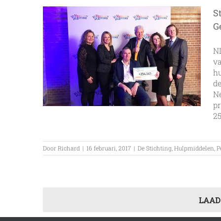
S
G
N
va
h
de
Ne
pr
25
Door
Richard
|
16 februari, 2017
|
De Stichting
,
Hulpmiddelen
,
P
LAAD