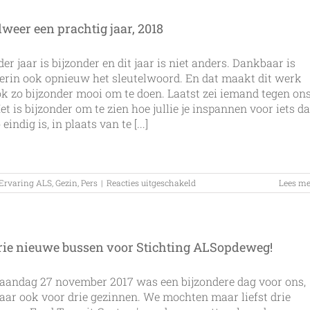
lweer een prachtig jaar, 2018
der jaar is bijzonder en dit jaar is niet anders. Dankbaar is
erin ook opnieuw het sleutelwoord. En dat maakt dit werk
k zo bijzonder mooi om te doen. Laatst zei iemand tegen ons
et is bijzonder om te zien hoe jullie je inspannen voor iets da
 eindig is, in plaats van te [...]
voor
Ervaring ALS
,
Gezin
,
Pers
|
Reacties uitgeschakeld
Lees me
Alweer
een
prachtig
jaar,
2018
rie nieuwe bussen voor Stichting ALSopdeweg!
aandag 27 november 2017 was een bijzondere dag voor ons,
ar ook voor drie gezinnen. We mochten maar liefst drie