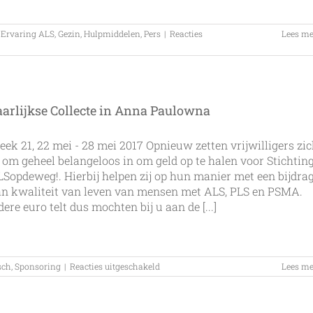
,
Ervaring ALS
,
Gezin
,
Hulpmiddelen
,
Pers
|
Reacties
Lees me
aarlijkse Collecte in Anna Paulowna
ek 21, 22 mei - 28 mei 2017 Opnieuw zetten vrijwilligers zi
 om geheel belangeloos in om geld op te halen voor Stichtin
Sopdeweg!. Hierbij helpen zij op hun manier met een bijdra
an kwaliteit van leven van mensen met ALS, PLS en PSMA.
dere euro telt dus mochten bij u aan de [...]
voor
sch
,
Sponsoring
|
Reacties uitgeschakeld
Lees me
Jaarlijkse
Collecte
in