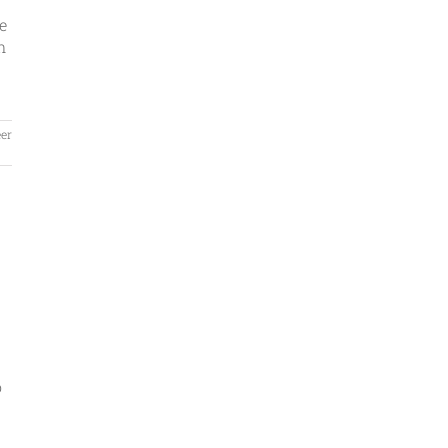
e
n
er
o