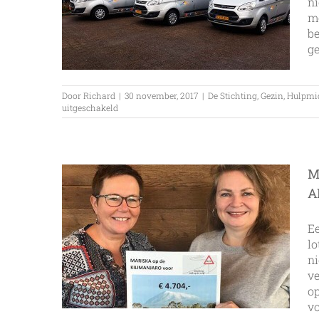
ni
mo
be
ge
Door
Richard
|
30 november, 2017
|
De Stichting
,
Gezin
,
Hulpmi
voor
uitgeschakeld
Drie
nieuwe
bussen
voor
Stichting
M
ALSopdeweg!
A
E
lo
ni
ve
op
vo