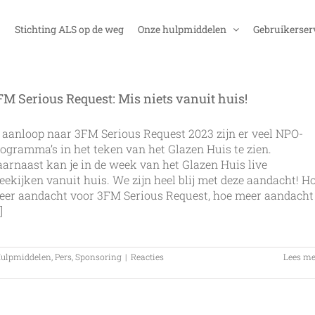
Stichting ALS op de weg
Onze hulpmiddelen
Gebruikerser
FM Serious Request: Mis niets vanuit huis!
 aanloop naar 3FM Serious Request 2023 zijn er veel NPO-
ogramma’s in het teken van het Glazen Huis te zien.
arnaast kan je in de week van het Glazen Huis live
ekijken vanuit huis. We zijn heel blij met deze aandacht! H
eer aandacht voor 3FM Serious Request, hoe meer aandacht
]
ulpmiddelen
,
Pers
,
Sponsoring
|
Reacties
Lees me