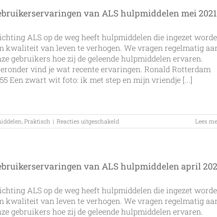
ebruikerservaringen van ALS hulpmiddelen mei 2021
ichting ALS op de weg heeft hulpmiddelen die ingezet word
 kwaliteit van leven te verhogen. We vragen regelmatig aa
ze gebruikers hoe zij de geleende hulpmiddelen ervaren.
eronder vind je wat recente ervaringen. Ronald Rotterdam
55 Een zwart wit foto: ik met step en mijn vriendje [...]
voor
iddelen
,
Praktisch
|
Reacties uitgeschakeld
Lees me
gebruikerservaringen
van
ALS
hulpmiddelen
mei
ebruikerservaringen van ALS hulpmiddelen april 202
2021
ichting ALS op de weg heeft hulpmiddelen die ingezet word
 kwaliteit van leven te verhogen. We vragen regelmatig aa
ze gebruikers hoe zij de geleende hulpmiddelen ervaren.