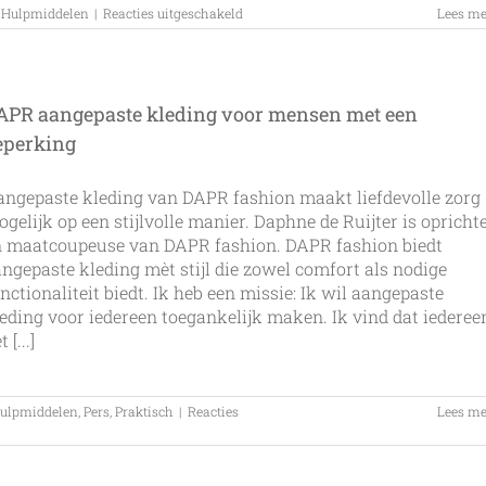
voor
,
Hulpmiddelen
|
Reacties uitgeschakeld
Lees me
Uitreiking
drie
aangepaste
rolstoelbussen
APR aangepaste kleding voor mensen met een
eperking
ngepaste kleding van DAPR fashion maakt liefdevolle zorg
gelijk op een stijlvolle manier. Daphne de Ruijter is opricht
n maatcoupeuse van DAPR fashion. DAPR fashion biedt
ngepaste kleding mèt stijl die zowel comfort als nodige
nctionaliteit biedt. Ik heb een missie: Ik wil aangepaste
eding voor iedereen toegankelijk maken. Ik vind dat iederee
 [...]
ulpmiddelen
,
Pers
,
Praktisch
|
Reacties
Lees me