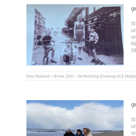
Mis
niets
g
vanuit
huis!
St
om
on
Hi
19
Door
Richard
|
18 mei, 2021
|
De Stichting
,
Ervaring ALS
,
Hulpm
g
St
om
on