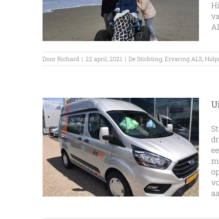
Hi
va
AL
Door
Richard
|
22 april, 2021
|
De Stichting
,
Ervaring ALS
,
Hulp
U
St
dr
ee
me
op
vo
aa