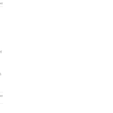
er
er
n
er