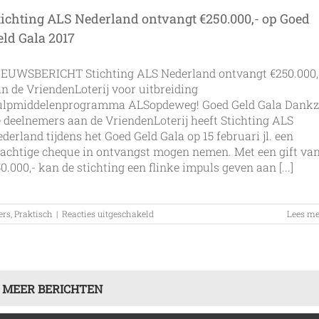
Anna
Paulowna
tichting ALS Nederland ontvangt €250.000,- op Goed
eld Gala 2017
IEUWSBERICHT Stichting ALS Nederland ontvangt €250.000
n de VriendenLoterij voor uitbreiding
ulpmiddelenprogramma ALSopdeweg! Goed Geld Gala Dankz
 deelnemers aan de VriendenLoterij heeft Stichting ALS
derland tijdens het Goed Geld Gala op 15 februari jl. een
achtige cheque in ontvangst mogen nemen. Met een gift va
0.000,- kan de stichting een flinke impuls geven aan [...]
voor
ers
,
Praktisch
|
Reacties uitgeschakeld
Lees me
Stichting
ALS
Nederland
ontvangt
€250.000,-
op
 MEER BERICHTEN
Goed
Geld