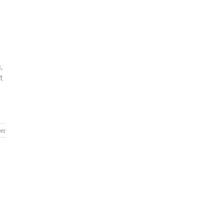
,
t
er