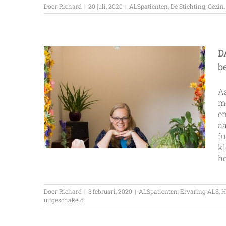
Door
Richard
|
20 juli, 2020
|
ALSpatienten
,
De Stichting
,
Gezin
D
b
Aa
mo
e
aa
fu
kl
het
Door
Richard
|
3 februari, 2020
|
ALSpatienten
,
Ervaring ALS
,
H
voor
uitgeschakeld
DAPR
aangepaste
kleding