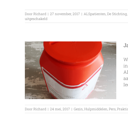
Door
Richard
|
27 november, 2017
|
ALSpatienten
,
De Stichting
voor
uitgeschakeld
Mariska
beklimt
de
Kilimanjaro
voor
J
Stichting
ALSopdeweg!
We
in
AL
a
Ie
Door
Richard
|
24 mei, 2017
|
Gezin
,
Hulpmiddelen
,
Pers
,
Prakti