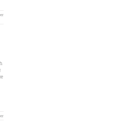
er
ch
g
ge
er