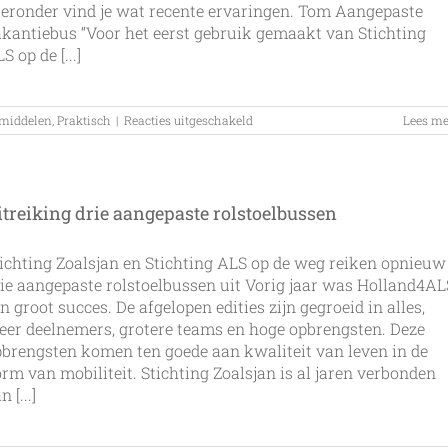
eronder vind je wat recente ervaringen. Tom Aangepaste
kantiebus “Voor het eerst gebruik gemaakt van Stichting
S op de [...]
voor
middelen
,
Praktisch
|
Reacties uitgeschakeld
Lees me
gebruikerservaringen
van
ALS
hulpmiddelen
april
itreiking drie aangepaste rolstoelbussen
2021
ichting Zoalsjan en Stichting ALS op de weg reiken opnieuw
ie aangepaste rolstoelbussen uit Vorig jaar was Holland4AL
n groot succes. De afgelopen edities zijn gegroeid in alles,
er deelnemers, grotere teams en hoge opbrengsten. Deze
brengsten komen ten goede aan kwaliteit van leven in de
rm van mobiliteit. Stichting Zoalsjan is al jaren verbonden
n [...]