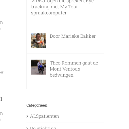
VIDEO: Ogen die spreken; Eye
tracking met My Tobii
spraakcomputer
17 december, 2010
en
n
Door Marieke Bakker
8 februari, 2016
Theo Rommen gaat de
Mont Ventoux
er
bedwingen
9 februari, 2017
1
Categorieën
en
ALSpatienten
n
De Stichting