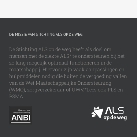
DE MISSIE VAN STICHTING ALS OP DE WEG
De Stichting ALS op de weg heeft als doel om
mensen met de ziekte ALS* te ondersteunen bij het
zo lang mogelijk optimaal functioneren in de
maatschappij. Hiervoor zijn vaak aanpassingen en
hulpmiddelen nodig die buiten de vergoeding vallen
van de Wet Maatschappelijke Ondersteuning
(WMO), zorgverzekeraar of UWV.*Lees ook PLS en
PSMA