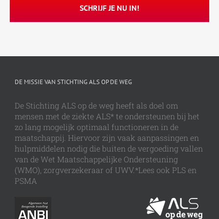
DE MISSIE VAN STICHTING ALS OP DE WEG
De Stichting ALS op de weg heeft als doel om
mensen met de ziekte ALS* te ondersteunen bij het
zo lang mogelijk optimaal functioneren in de
maatschappij. Hiervoor zijn vaak aanpassingen en
hulpmiddelen nodig die buiten de vergoeding vallen
van de Wet Maatschappelijke Ondersteuning
(WMO), zorgverzekeraar of UWV.*Lees ook PLS en
PSMA