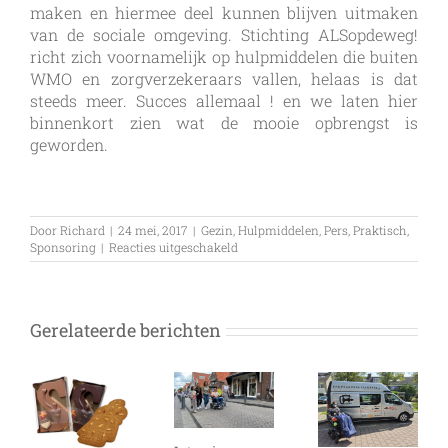
maken en hiermee deel kunnen blijven uitmaken
van de sociale omgeving. Stichting ALSopdeweg!
richt zich voornamelijk op hulpmiddelen die buiten
WMO en zorgverzekeraars vallen, helaas is dat
steeds meer. Succes allemaal ! en we laten hier
binnenkort zien wat de mooie opbrengst is
geworden.
Door
Richard
|
24 mei, 2017
|
Gezin
,
Hulpmiddelen
,
Pers
,
Praktisch
,
voor
Sponsoring
|
Reacties uitgeschakeld
Jaarlijkse
Collecte
in
Anna
Gerelateerde berichten
Paulowna