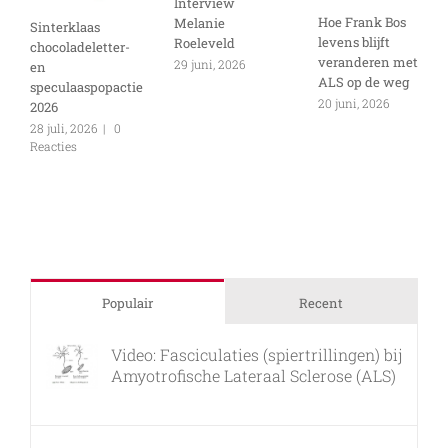
Interview
Hoe Frank Bos
Melanie
Sinterklaas
levens blijft
Roeleveld
chocoladeletter-
veranderen met
29 juni, 2026
en
ALS op de weg
speculaaspopactie
20 juni, 2026
2026
28 juli, 2026
|
0
Reacties
Populair
Recent
Video: Fasciculaties (spiertrillingen) bij
Amyotrofische Lateraal Sclerose (ALS)
26 februari, 2011