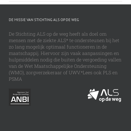
DE MISSIE VAN STICHTING ALS OP DE WEG
De Stichting ALS op de weg heeft als doel om
mensen met de ziekte ALS* te ondersteunen bij het
zo lang mogelijk optimaal functioneren in de
maatschappij. Hiervoor zijn vaak aanpassingen en
hulpmiddelen nodig die buiten de vergoeding vallen
van de Wet Maatschappelijke Ondersteuning
(WMO), zorgverzekeraar of UWV.*Lees ook PLS en
PSMA