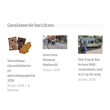
Gerelateerde berichten
Interview
Hoe Frank Bos
Melanie
Sinterklaas
levens blijft
Roeleveld
chocoladeletter-
veranderen met
29 juni, 2026
en
ALS op de weg
speculaaspopactie
20 juni, 2026
2026
28 juli, 2026
|
0
Reacties