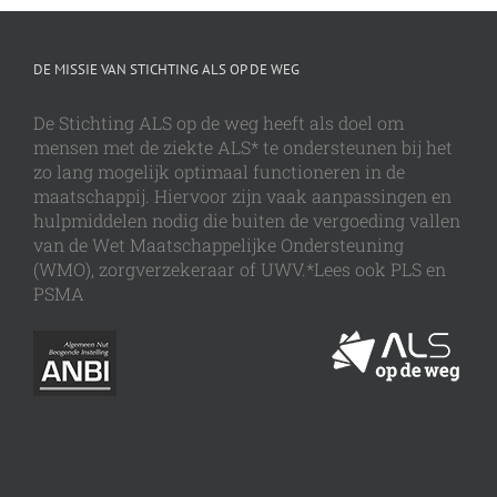
DE MISSIE VAN STICHTING ALS OP DE WEG
De Stichting ALS op de weg heeft als doel om
mensen met de ziekte ALS* te ondersteunen bij het
zo lang mogelijk optimaal functioneren in de
maatschappij. Hiervoor zijn vaak aanpassingen en
hulpmiddelen nodig die buiten de vergoeding vallen
van de Wet Maatschappelijke Ondersteuning
(WMO), zorgverzekeraar of UWV.*Lees ook PLS en
PSMA