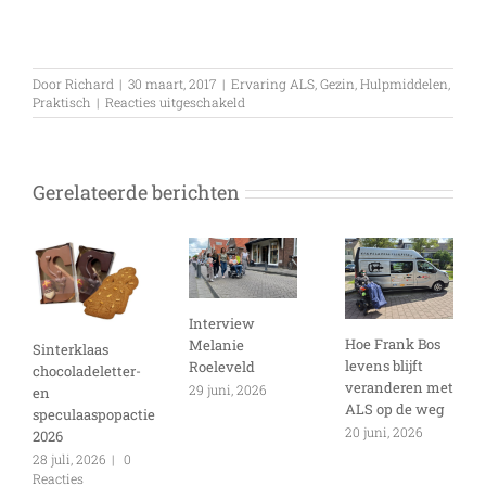
Door
Richard
|
30 maart, 2017
|
Ervaring ALS
,
Gezin
,
Hulpmiddelen
,
voor
Praktisch
|
Reacties uitgeschakeld
Proactief
Gerelateerde berichten
Interview
Hoe Frank Bos
Melanie
Sinterklaas
levens blijft
Roeleveld
chocoladeletter-
veranderen met
29 juni, 2026
en
ALS op de weg
speculaaspopactie
20 juni, 2026
2026
28 juli, 2026
|
0
Reacties