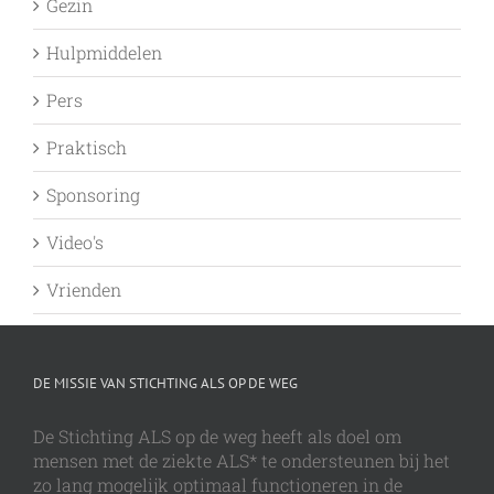
Gezin
Hulpmiddelen
Pers
Praktisch
Sponsoring
Video's
Vrienden
DE MISSIE VAN STICHTING ALS OP DE WEG
De Stichting ALS op de weg heeft als doel om
mensen met de ziekte ALS* te ondersteunen bij het
zo lang mogelijk optimaal functioneren in de