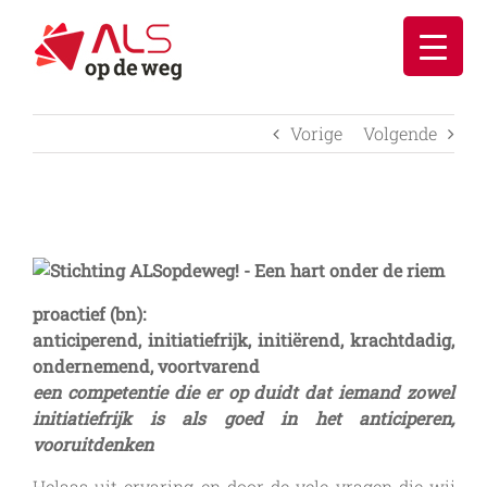
Ga
naar
inhoud
Vorige
Volgende
proactief (bn):
anticiperend, initiatiefrijk, initiërend, krachtdadig,
ondernemend, voortvarend
een competentie die er op duidt dat iemand zowel
initiatiefrijk is als goed in het anticiperen,
vooruitdenken
Helaas uit ervaring en door de vele vragen die wij