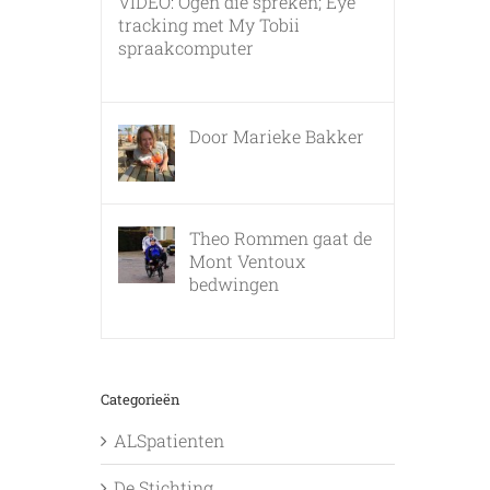
VIDEO: Ogen die spreken; Eye
tracking met My Tobii
spraakcomputer
17 december, 2010
Door Marieke Bakker
8 februari, 2016
Theo Rommen gaat de
Mont Ventoux
bedwingen
9 februari, 2017
Categorieën
ALSpatienten
De Stichting