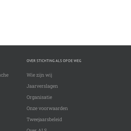
ALS Sunrise Wal
deed mee
30 april, 2026
OVER STICHTING ALS OP DE WEG
sche
Wie zijn wij
Jaarverslagen
Organisatie
Onze voorwaarden
Tweejaarsbeleid
Over ALS