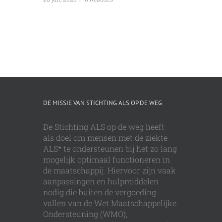
DE MISSIE VAN STICHTING ALS OP DE WEG
De Stichting ALS op de weg heeft
als doel om mensen met de ziekte
ALS* te ondersteunen bij het zo lang
mogelijk optimaal functioneren in
de maatschappij. Hiervoor zijn vaak
aanpassingen en hulpmiddelen
nodig die buiten de vergoeding
vallen van de Wet Maatschappelijke
Ondersteuning (WMO),