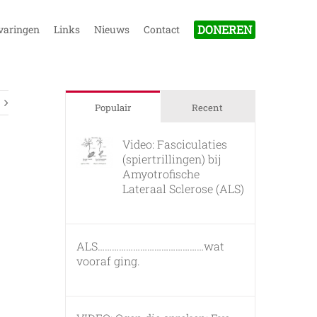
DONEREN
varingen
Links
Nieuws
Contact
Populair
Recent
Video: Fasciculaties
(spiertrillingen) bij
Amyotrofische
Lateraal Sclerose (ALS)
26 februari, 2011
ALS………………………………………wat
vooraf ging.
7 maart, 2011