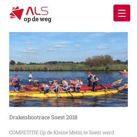
Ga
naar
inhoud
Drakenbootrace Soest 2018
COMPETITIE Op de Kleine Melm te Soest werd