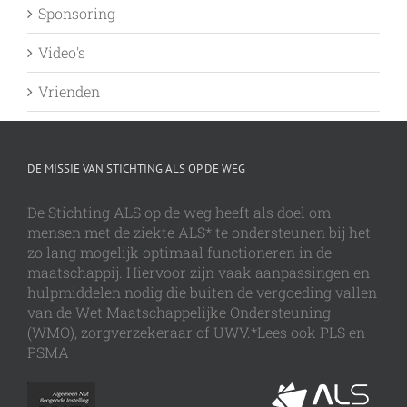
Sponsoring
Video's
Vrienden
DE MISSIE VAN STICHTING ALS OP DE WEG
De Stichting ALS op de weg heeft als doel om
mensen met de ziekte ALS* te ondersteunen bij het
zo lang mogelijk optimaal functioneren in de
maatschappij. Hiervoor zijn vaak aanpassingen en
hulpmiddelen nodig die buiten de vergoeding vallen
van de Wet Maatschappelijke Ondersteuning
(WMO), zorgverzekeraar of UWV.*Lees ook PLS en
PSMA