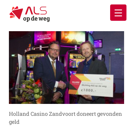
Ga
naar
inhoud
Holland Casino Zandvoort doneert gevonden
geld