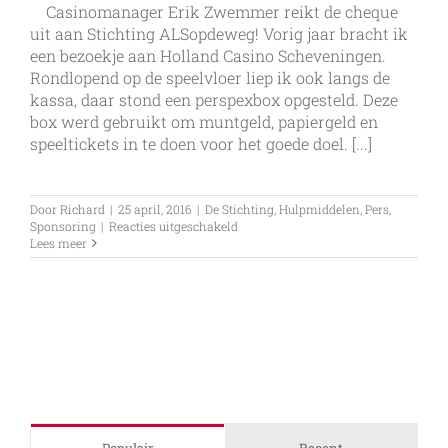
Casinomanager Erik Zwemmer reikt de cheque
uit aan Stichting ALSopdeweg! Vorig jaar bracht ik
een bezoekje aan Holland Casino Scheveningen.
Rondlopend op de speelvloer liep ik ook langs de
kassa, daar stond een perspexbox opgesteld. Deze
box werd gebruikt om muntgeld, papiergeld en
speeltickets in te doen voor het goede doel. [...]
Door
Richard
|
25 april, 2016
|
De Stichting
,
Hulpmiddelen
,
Pers
,
voor
Sponsoring
|
Reacties uitgeschakeld
Holland
Lees meer
Casino
Zandvoort
doneert
gevonden
geld
Populair
Recent