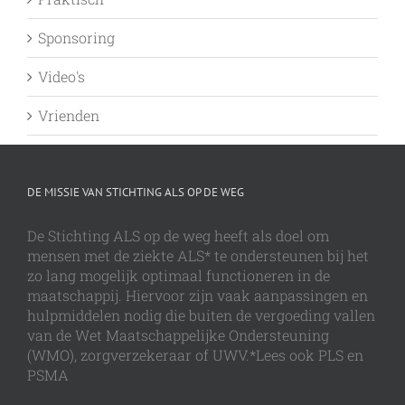
Sponsoring
Video's
Vrienden
DE MISSIE VAN STICHTING ALS OP DE WEG
De Stichting ALS op de weg heeft als doel om
mensen met de ziekte ALS* te ondersteunen bij het
zo lang mogelijk optimaal functioneren in de
maatschappij. Hiervoor zijn vaak aanpassingen en
hulpmiddelen nodig die buiten de vergoeding vallen
van de Wet Maatschappelijke Ondersteuning
(WMO), zorgverzekeraar of UWV.*Lees ook PLS en
PSMA