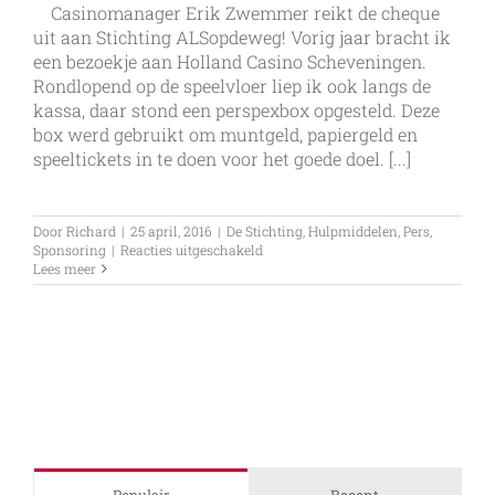
Casinomanager Erik Zwemmer reikt de cheque
uit aan Stichting ALSopdeweg! Vorig jaar bracht ik
een bezoekje aan Holland Casino Scheveningen.
Rondlopend op de speelvloer liep ik ook langs de
kassa, daar stond een perspexbox opgesteld. Deze
box werd gebruikt om muntgeld, papiergeld en
speeltickets in te doen voor het goede doel. [...]
Door
Richard
|
25 april, 2016
|
De Stichting
,
Hulpmiddelen
,
Pers
,
voor
Sponsoring
|
Reacties uitgeschakeld
Holland
Lees meer
Casino
Zandvoort
doneert
gevonden
geld
Populair
Recent