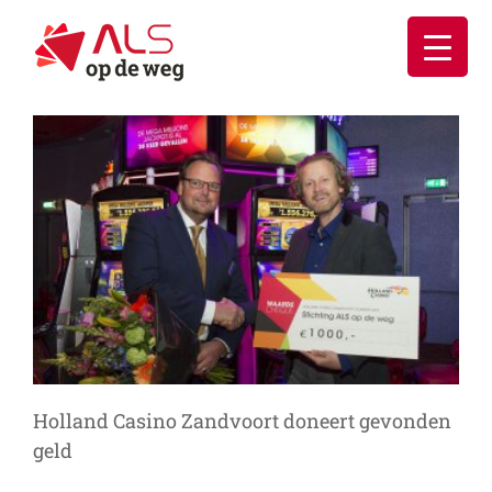
Ga
naar
inhoud
Holland Casino Zandvoort doneert gevonden
geld