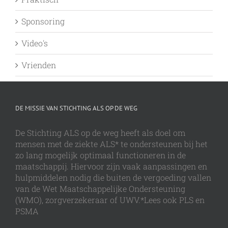
Sponsoring
Video's
Vrienden
DE MISSIE VAN STICHTING ALS OP DE WEG
De Stichting ALS op de weg heeft als doel om
mensen met de ziekte ALS* te ondersteunen bij het
zo lang mogelijk optimaal functioneren in de
maatschappij. Hiervoor zijn vaak aanpassingen en
hulpmiddelen nodig die buiten de vergoeding vallen
van de Wet Maatschappelijke Ondersteuning
(WMO), zorgverzekeraar of UWV.*Lees ook PLS en
PSMA