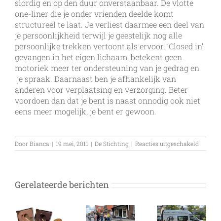
slordig en op den duur onverstaanbaar. De vlotte
one-liner die je onder vrienden deelde komt
structureel te laat. Je verliest daarmee een deel van
je persoonlijkheid terwijl je geestelijk nog alle
persoonlijke trekken vertoont als ervoor. ‘Closed in’,
gevangen in het eigen lichaam, betekent geen
motoriek meer ter ondersteuning van je gedrag en
je spraak. Daarnaast ben je afhankelijk van
anderen voor verplaatsing en verzorging. Beter
voordoen dan dat je bent is naast onnodig ook niet
eens meer mogelijk, je bent er gewoon.
voor
Door
Bianca
|
19 mei, 2011
|
De Stichting
|
Reacties uitgeschakeld
Just
the
way
you
Gerelateerde berichten
are