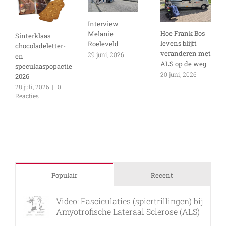
Interview
Hoe Frank Bos
Melanie
Sinterklaas
levens blijft
Roeleveld
chocoladeletter-
veranderen met
29 juni, 2026
en
ALS op de weg
speculaaspopactie
20 juni, 2026
2026
28 juli, 2026
|
0
Reacties
Populair
Recent
Video: Fasciculaties (spiertrillingen) bij
Amyotrofische Lateraal Sclerose (ALS)
26 februari, 2011