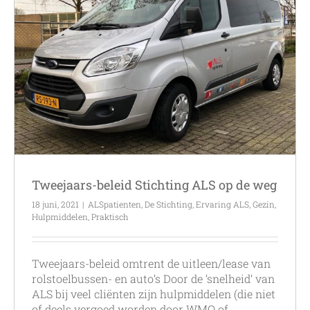
Tweejaars-beleid Stichting ALS op de weg
18 juni, 2021
|
ALSpatienten
,
De Stichting
,
Ervaring ALS
,
Gezin
,
Hulpmiddelen
,
Praktisch
Tweejaars-beleid omtrent de uitleen/lease van
rolstoelbussen- en auto’s Door de ’snelheid’ van
ALS bij veel cliënten zijn hulpmiddelen (die niet
of deels vergoed worden door WMO of