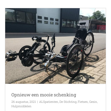
Opnieuw een mooie schenking
26 augustus, 2021
|
ALSpatienten
,
De Stichting
,
Fietsen
,
Gezin
,
Hulpmiddelen