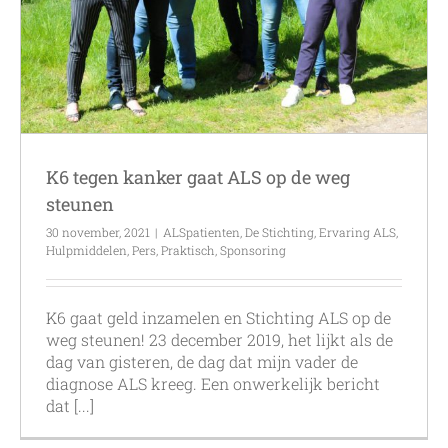
K6 tegen kanker gaat ALS op de weg
steunen
30 november, 2021
|
ALSpatienten
,
De Stichting
,
Ervaring ALS
,
Hulpmiddelen
,
Pers
,
Praktisch
,
Sponsoring
K6 gaat geld inzamelen en Stichting ALS op de
weg steunen! 23 december 2019, het lijkt als de
dag van gisteren, de dag dat mijn vader de
diagnose ALS kreeg. Een onwerkelijk bericht
dat [...]