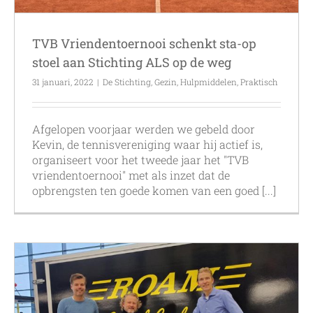
TVB Vriendentoernooi schenkt sta-op
stoel aan Stichting ALS op de weg
31 januari, 2022
|
De Stichting
,
Gezin
,
Hulpmiddelen
,
Praktisch
Afgelopen voorjaar werden we gebeld door
Kevin, de tennisvereniging waar hij actief is,
organiseert voor het tweede jaar het "TVB
vriendentoernooi" met als inzet dat de
opbrengsten ten goede komen van een goed [...]