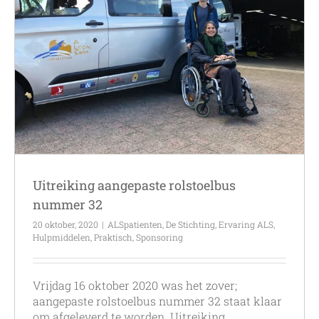
Uitreiking aangepaste rolstoelbus
nummer 32
20 oktober, 2020
|
ALSpatienten
,
De Stichting
,
Ervaring ALS
,
Hulpmiddelen
,
Praktisch
,
Sponsoring
Vrijdag 16 oktober 2020 was het zover;
aangepaste rolstoelbus nummer 32 staat klaar
om afgeleverd te worden. Uitreiking