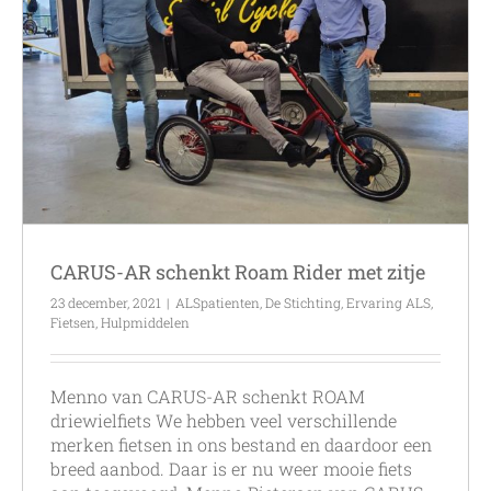
CARUS-AR schenkt Roam Rider met zitje
23 december, 2021
|
ALSpatienten
,
De Stichting
,
Ervaring ALS
,
Fietsen
,
Hulpmiddelen
Menno van CARUS-AR schenkt ROAM
driewielfiets We hebben veel verschillende
merken fietsen in ons bestand en daardoor een
breed aanbod. Daar is er nu weer mooie fiets