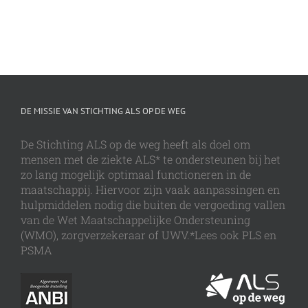
DE MISSIE VAN STICHTING ALS OP DE WEG
De Stichting ALS op de weg heeft als doel om
mensen met de ziekte ALS* te ondersteunen bij het
zo lang mogelijk optimaal functioneren in de
maatschappij. Hiervoor zijn vaak aanpassingen en
hulpmiddelen nodig die buiten de vergoeding vallen
van de Wet Maatschappelijke Ondersteuning
(WMO), zorgverzekeraar of UWV.*Lees ook PLS en
PSMA