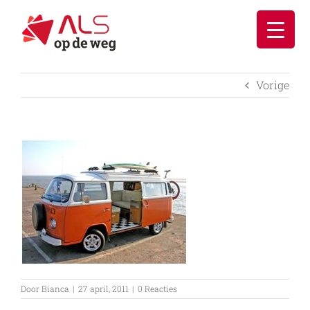
Ga
naar
inhoud
Vorige
Door
Bianca
|
27 april, 2011
|
0 Reacties