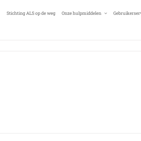
Stichting ALS op de weg
Onze hulpmiddelen
Gebruikerser