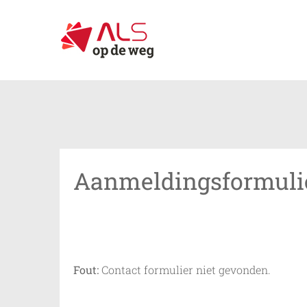
Ga
naar
inhoud
Aanmeldingsformulie
Fout:
Contact formulier niet gevonden.