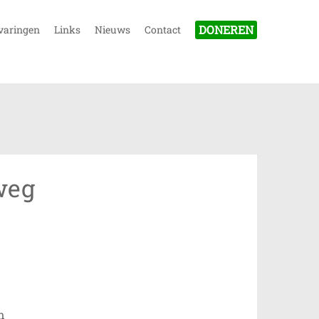
DONEREN
varingen
Links
Nieuws
Contact
weg
n