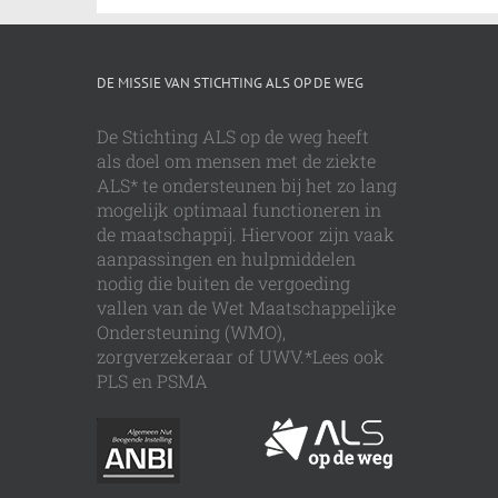
DE MISSIE VAN STICHTING ALS OP DE WEG
De Stichting ALS op de weg heeft
als doel om mensen met de ziekte
ALS* te ondersteunen bij het zo lang
mogelijk optimaal functioneren in
de maatschappij. Hiervoor zijn vaak
aanpassingen en hulpmiddelen
nodig die buiten de vergoeding
vallen van de Wet Maatschappelijke
Ondersteuning (WMO),
zorgverzekeraar of UWV.*Lees ook
PLS en PSMA