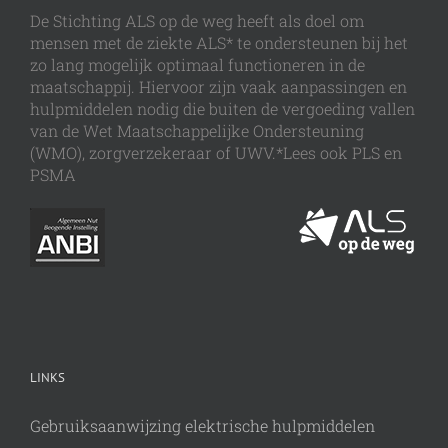
De Stichting ALS op de weg heeft als doel om
mensen met de ziekte ALS* te ondersteunen bij het
zo lang mogelijk optimaal functioneren in de
maatschappij. Hiervoor zijn vaak aanpassingen en
hulpmiddelen nodig die buiten de vergoeding vallen
van de Wet Maatschappelijke Ondersteuning
(WMO), zorgverzekeraar of UWV.*Lees ook PLS en
PSMA
LINKS
Gebruiksaanwijzing elektrische hulpmiddelen