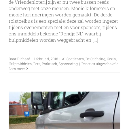
de Vriendenloterij zijn er nu twee bussen reeds
onderweg met onze mensen. Mooie kilometers en
mooie herinneringen worden gemaakt. De derde
rolstoelbus is een speciale; deze zal worden ingezet
tijdens evenementen met en voor sponsors, tijdens
ons inmiddels bekende "Rondje NL" waarbij
hulpmiddelen worden weggebracht en [...]
Door
Richard
|
1 februari, 2018
|
ALSpatienten
,
De Stichting
,
Gezin
,
voor
Hulpmiddelen
,
Pers
,
Praktisch
,
Sponsoring
|
Reacties uitgeschakeld
De
Lees meer
derde
vriend
is
er!