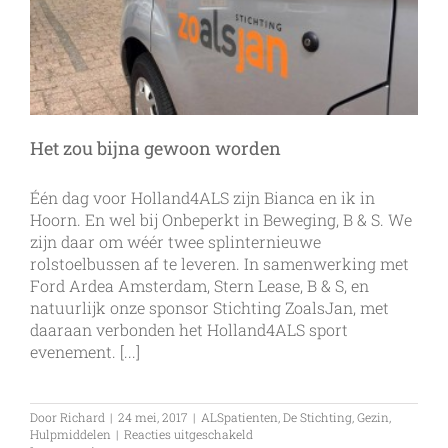
Het zou bijna gewoon worden
Één dag voor Holland4ALS zijn Bianca en ik in
Hoorn. En wel bij Onbeperkt in Beweging, B & S. We
zijn daar om wéér twee splinternieuwe
rolstoelbussen af te leveren. In samenwerking met
Ford Ardea Amsterdam, Stern Lease, B & S, en
natuurlijk onze sponsor Stichting ZoalsJan, met
daaraan verbonden het Holland4ALS sport
evenement. [...]
Door
Richard
|
24 mei, 2017
|
ALSpatienten
,
De Stichting
,
Gezin
,
voor
Hulpmiddelen
|
Reacties uitgeschakeld