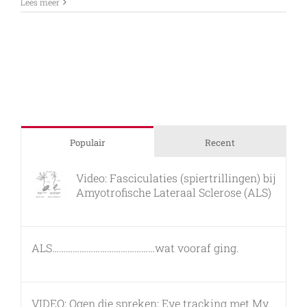
Het
Lees meer
zou
bijna
gewoon
worden
Populair
Recent
Video: Fasciculaties (spiertrillingen) bij
Amyotrofische Lateraal Sclerose (ALS)
26 februari, 2011
ALS………………………………………wat vooraf ging.
7 maart, 2011
VIDEO: Ogen die spreken; Eye tracking met My