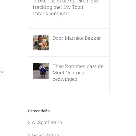
VIDEO: Ogen die spreken; Eye
tracking met My Tobii
spraakcomputer
17 december, 2010
Door Marieke Bakker
8 februari, 2016
Theo Rommen gaat de
er
Mont Ventoux
bedwingen
9 februari, 2017
Categorieën
ALSpatienten
De Stichting