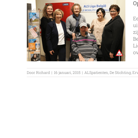
O
E
ui
zi
Be
Li
ov
Door
Richard
|
16 januari, 2015
|
ALSpatienten
,
De Stichting
,
Er