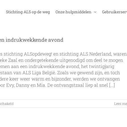
Stichting ALS op de weg
Onze hulpmiddelen
Gebruikerser
en indrukwekkende avond
s stichting ALSopdeweg! en stichting ALS Nederland, waren
eke Zaal en ondergetekende uitgenodigd om deel te mogen
emen aan een indrukwekkende avond, het twintigjarig
staan van ALS Liga België. Zoals we gewend zijn, en toch
dere keer weer warm en bijzonder, werden we ontvangen
or Evy, Danny en Mia. De ontvangstzaal liep al snel [...]
voor
eschakeld
Lees me
Een
indrukwekkende
avond