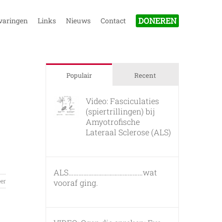
DONEREN
varingen
Links
Nieuws
Contact
Populair
Recent
Video: Fasciculaties
(spiertrillingen) bij
Amyotrofische
Lateraal Sclerose (ALS)
26 februari, 2011
ALS………………………………………wat
er
vooraf ging.
7 maart, 2011