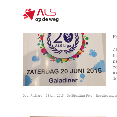
Ga
naar
inhoud
E
Al
In
n
be
ie
do
Door
Richard
|
23 juni, 2015
|
De Stichting
,
Pers
|
Reacties uitg