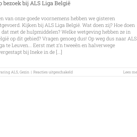
p bezoek bij ALS Liga België
en van onze goede voornemens hebben we gisteren
tgevoerd. Kijken bij ALS Liga België. Wat doen zij? Hoe doen
j dat met de hulpmiddelen? Welke wetgeving hebben ze in
lgië op dit gebied? Vragen genoeg dus! Op weg dus naar ALS
ga te Leuven... Eerst met z'n tweeën en halverwege
ergestapt bij Ineke in de [...]
voor
varing ALS
,
Gezin
|
Reacties uitgeschakeld
Lees me
Op
bezoek
bij
ALS
Liga
België