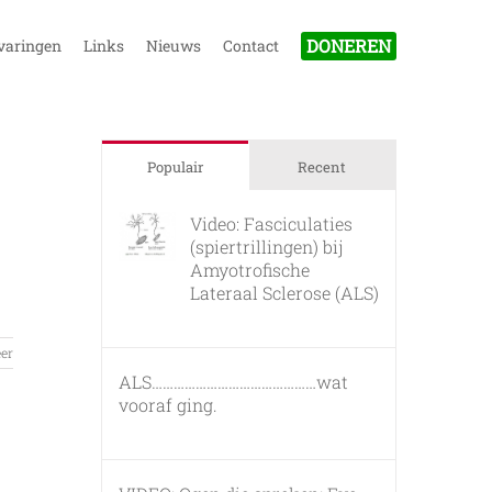
DONEREN
varingen
Links
Nieuws
Contact
Populair
Recent
Video: Fasciculaties
(spiertrillingen) bij
Amyotrofische
Lateraal Sclerose (ALS)
26 februari, 2011
er
ALS………………………………………wat
vooraf ging.
7 maart, 2011