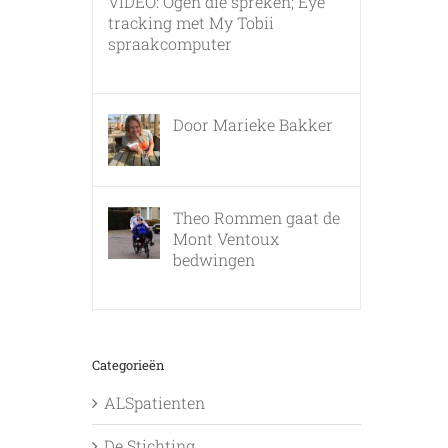
VIDEO: Ogen die spreken; Eye
tracking met My Tobii
spraakcomputer
17 december, 2010
Door Marieke Bakker
8 februari, 2016
Theo Rommen gaat de
Mont Ventoux
bedwingen
9 februari, 2017
Categorieën
ALSpatienten
De Stichting