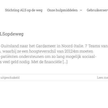
Stichting ALS op de weg
Onze hulpmiddelen
Gebruikerser
 ALSopdeweg
d-Duitsland naar het Gardameer in Noord-Italie. 7 Teams van
. waarbij ze een hoogteverschil van 20124m moeten
S-patiënten ondersteunen om zo lang mogelijk sociaal-
veel geld nodig. Met de financiële [...]
voor
 uitgeschakeld
Lees me
Update
Hoogtemeter,
Tour
Transalp
voor
ALSopdeweg