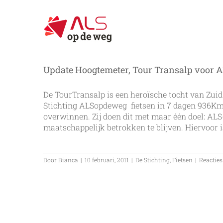
Ga
naar
inhoud
Update Hoogtemeter, Tour Transalp voor
De TourTransalp is een heroïsche tocht van Zui
Stichting ALSopdeweg fietsen in 7 dagen 936Km
overwinnen. Zij doen dit met maar één doel: AL
maatschappelijk betrokken te blijven. Hiervoor is 
Door
Bianca
|
10 februari, 2011
|
De Stichting
,
Fietsen
|
Reacties