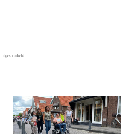
voor
 uitgeschakeld
Update
Hoogtemeter,
Tour
Transalp
voor
ALSopdeweg