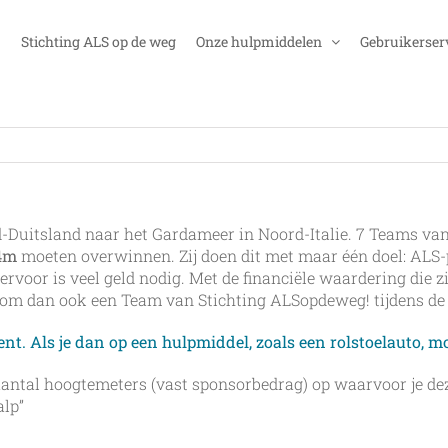
Stichting ALS op de weg
Onze hulpmiddelen
Gebruikerser
d-Duitsland naar het Gardameer in Noord-Italie. 7 Teams va
4m
moeten overwinnen. Zij doen dit met maar één doel: ALS
rvoor is veel geld nodig. Met de financiële waardering die zi
rom dan ook een Team van Stichting ALSopdeweg! tijdens d
ent. Als je dan op een hulpmiddel, zoals een rolstoelauto, mo
antal hoogtemeters (vast sponsorbedrag) op waarvoor je dez
lp”