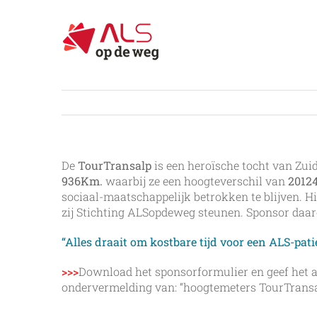
Ga
naar
inhoud
De
TourTransalp
is een heroïsche tocht van Zui
936Km.
waarbij ze een hoogteverschil van
2012
sociaal-maatschappelijk betrokken te blijven. Hie
zij Stichting ALSopdeweg steunen. Sponsor daa
“Alles draait om kostbare tijd voor een ALS-pati
>>>
Download het sponsorformulier en geef het a
ondervermelding van: “hoogtemeters TourTransa