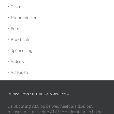
Gezin
Hulpmiddelen
Pers
Praktisch
Sponsoring
Video's
Vrienden
DE MISSIE VAN STICHTING ALS OP DE WEG
De Stichting ALS op de weg heeft als doel om
mensen met de ziekte ALS* te ondersteunen bij het