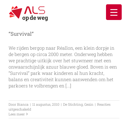
Ga
naar
inhoud
“Survival”
We rijden bergop naar Réallon, een klein dorpje in
de bergen op circa 2000 meter. Onderweg hebben
we prachtige uitkijk over het stuwmeer met een
onwaarschijnlijk azuur blauwe gloed. Boven is een
‘’Survival” park waar kinderen al hun kracht,
balans en creativiteit kunnen aanwenden om het
parkoers te volbrengen en [...]
Door
Bianca
|
11 augustus, 2010
|
De Stichting
,
Gezin
|
Reacties
voor
uitgeschakeld
“Survival”
Lees meer