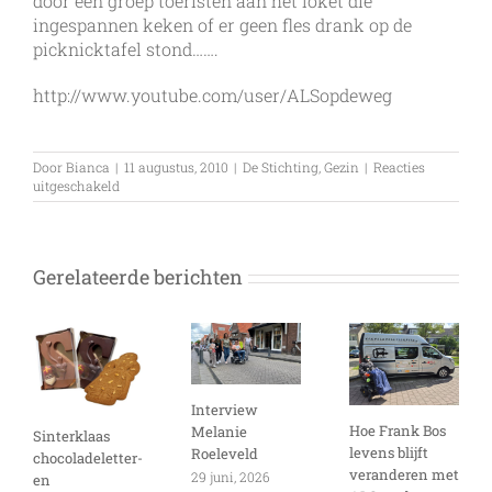
door een groep toeristen aan het loket die
ingespannen keken of er geen fles drank op de
picknicktafel stond…….
http://www.youtube.com/user/ALSopdeweg
Door
Bianca
|
11 augustus, 2010
|
De Stichting
,
Gezin
|
Reacties
voor
uitgeschakeld
“Survival”
Gerelateerde berichten
Interview
Hoe Frank Bos
Melanie
Sinterklaas
levens blijft
Roeleveld
chocoladeletter-
veranderen met
29 juni, 2026
en