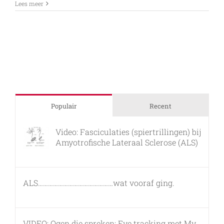
Naar
Lees meer
het
strand
Populair
Recent
Video: Fasciculaties (spiertrillingen) bij
Amyotrofische Lateraal Sclerose (ALS)
26 februari, 2011
ALS………………………………………wat vooraf ging.
7 maart, 2011
VIDEO: Ogen die spreken; Eye tracking met My