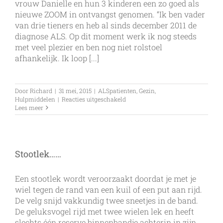
vrouw Danielle en hun 3 kinderen een zo goed als
nieuwe ZOOM in ontvangst genomen. “Ik ben vader
van drie tieners en heb al sinds december 2011 de
diagnose ALS. Op dit moment werk ik nog steeds
met veel plezier en ben nog niet rolstoel
afhankelijk. Ik loop [...]
Door
Richard
|
31 mei, 2015
|
ALSpatienten
,
Gezin
,
voor
Hulpmiddelen
|
Reacties uitgeschakeld
De
Lees meer
ZOOM
heeft
een
nieuwe
bestuurder
Stootlek……
Een stootlek wordt veroorzaakt doordat je met je
wiel tegen de rand van een kuil of een put aan rijd.
De velg snijd vakkundig twee sneetjes in de band.
De geluksvogel rijd met twee wielen lek en heeft
slechts één reserve binnenbandje achterin in zijn