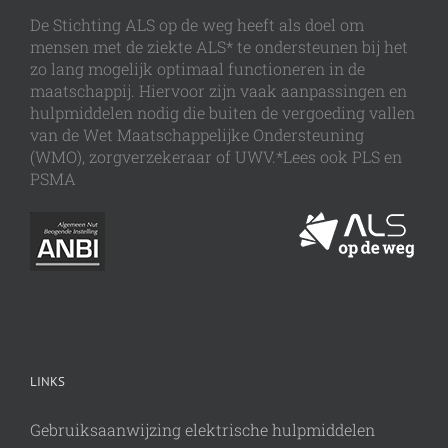
De Stichting ALS op de weg heeft als doel om
mensen met de ziekte ALS* te ondersteunen bij het
zo lang mogelijk optimaal functioneren in de
maatschappij. Hiervoor zijn vaak aanpassingen en
hulpmiddelen nodig die buiten de vergoeding vallen
van de Wet Maatschappelijke Ondersteuning
(WMO), zorgverzekeraar of UWV.*Lees ook PLS en
PSMA
LINKS
Gebruiksaanwijzing elektrische hulpmiddelen