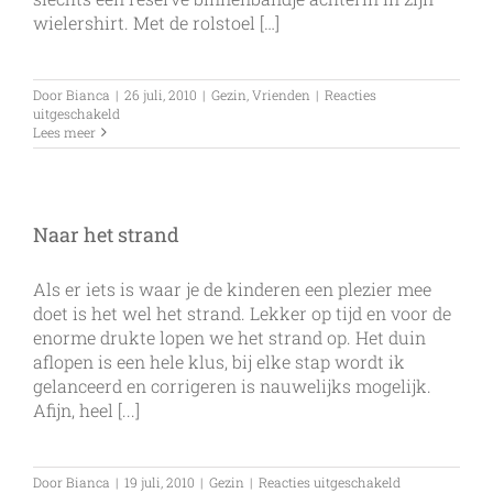
wielershirt. Met de rolstoel […]
Door
Bianca
|
26 juli, 2010
|
Gezin
,
Vrienden
|
Reacties
voor
uitgeschakeld
Stootlek……
Lees meer
Naar het strand
Als er iets is waar je de kinderen een plezier mee
doet is het wel het strand. Lekker op tijd en voor de
enorme drukte lopen we het strand op. Het duin
aflopen is een hele klus, bij elke stap wordt ik
gelanceerd en corrigeren is nauwelijks mogelijk.
Afijn, heel [...]
voor
Door
Bianca
|
19 juli, 2010
|
Gezin
|
Reacties uitgeschakeld