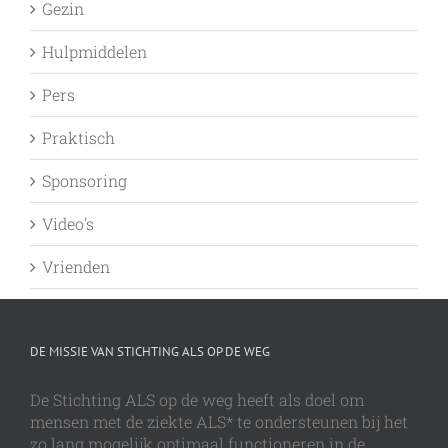
Gezin
Hulpmiddelen
Pers
Praktisch
Sponsoring
Video's
Vrienden
DE MISSIE VAN STICHTING ALS OP DE WEG
De Stichting ALS op de weg heeft als doel om
mensen met de ziekte ALS* te ondersteunen bij het
zo lang mogelijk optimaal functioneren in de