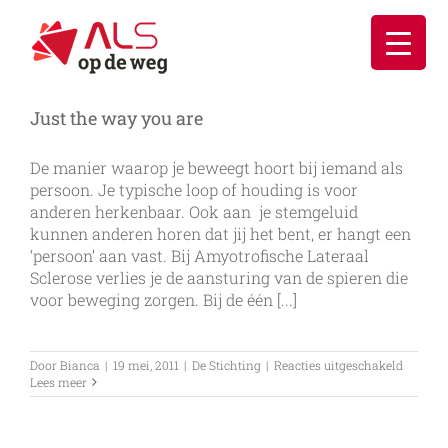
Ga
naar
inhoud
Just the way you are
De manier waarop je beweegt hoort bij iemand als
persoon. Je typische loop of houding is voor
anderen herkenbaar. Ook aan je stemgeluid
kunnen anderen horen dat jij het bent, er hangt een
‘persoon’ aan vast. Bij Amyotrofische Lateraal
Sclerose verlies je de aansturing van de spieren die
voor beweging zorgen. Bij de één [...]
voor
Door
Bianca
|
19 mei, 2011
|
De Stichting
|
Reacties uitgeschakeld
Just
Lees meer
the
way
you