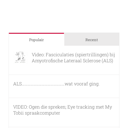
are
Populair
Recent
Video: Fasciculaties (spiertrillingen) bij
Amyotrofische Lateraal Sclerose (ALS)
26 februari, 2011
ALS………………………………………wat vooraf ging.
7 maart, 2011
VIDEO: Ogen die spreken; Eye tracking met My
Tobii spraakcomputer
17 december, 2010