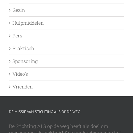
Gezin
Hulpmiddelen
Pers
Praktisch
Sponsoring
Video's
Vrienden
DE MISSIE VAN STICHTING ALS OP DE WEG
De Stichting ALS op de weg heeft als doel om
mensen met de ziekte ALS* te ondersteunen bij het