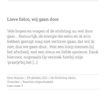
de
wind
door
je
haar!!
Lieve Eelco, wij gaan door
Vele hopen en vragen of de stichting nu wel door
gaat... Natuurlijk, de energie die eelco en ik erin
hebben gestopt mag niet verloren gaan, dat wil ik
niet, dus we gaan door.. Wat een hoop mensen bij
het afscheid, wat een steun en liefde opnieuw. Dank
hiervoor, nogmaals Op verzoek hierbij mijn
'praatje'bij het [...]
Door
Bianca
|
29 oktober, 2011
|
De Stichting
,
Gezin
,
voor
Vrienden
|
Reacties uitgeschakeld
Lieve
Lees meer
Eelco,
wij
gaan
door