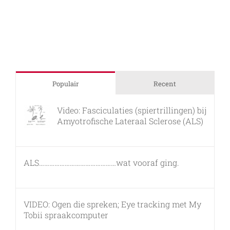
spierziek
ALS?
Populair
Recent
Video: Fasciculaties (spiertrillingen) bij
Amyotrofische Lateraal Sclerose (ALS)
26 februari, 2011
ALS………………………………………wat vooraf ging.
7 maart, 2011
VIDEO: Ogen die spreken; Eye tracking met My
Tobii spraakcomputer
17 december, 2010