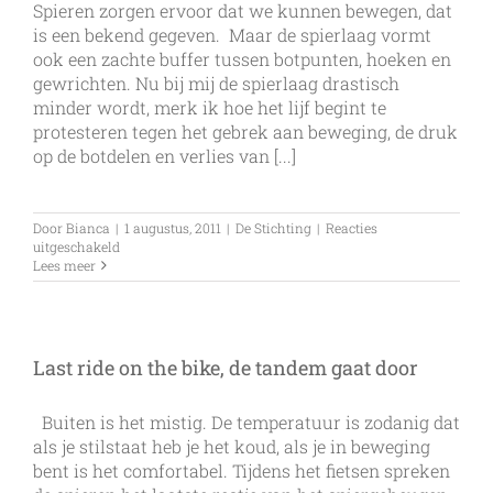
einde
Spieren zorgen ervoor dat we kunnen bewegen, dat
gekomen
is een bekend gegeven. Maar de spierlaag vormt
ook een zachte buffer tussen botpunten, hoeken en
gewrichten. Nu bij mij de spierlaag drastisch
minder wordt, merk ik hoe het lijf begint te
protesteren tegen het gebrek aan beweging, de druk
op de botdelen en verlies van [...]
Door
Bianca
|
1 augustus, 2011
|
De Stichting
|
Reacties
voor
uitgeschakeld
Spieren
Lees meer
Last ride on the bike, de tandem gaat door
Buiten is het mistig. De temperatuur is zodanig dat
als je stilstaat heb je het koud, als je in beweging
bent is het comfortabel. Tijdens het fietsen spreken