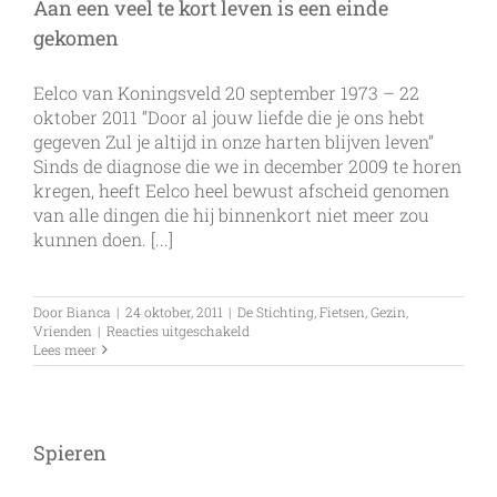
Aan een veel te kort leven is een einde
gekomen
Eelco van Koningsveld 20 september 1973 – 22
oktober 2011 “Door al jouw liefde die je ons hebt
gegeven Zul je altijd in onze harten blijven leven”
Sinds de diagnose die we in december 2009 te horen
kregen, heeft Eelco heel bewust afscheid genomen
van alle dingen die hij binnenkort niet meer zou
kunnen doen. [...]
Door
Bianca
|
24 oktober, 2011
|
De Stichting
,
Fietsen
,
Gezin
,
voor
Vrienden
|
Reacties uitgeschakeld
Aan
Lees meer
een
veel
te
kort
leven
Spieren
is
een