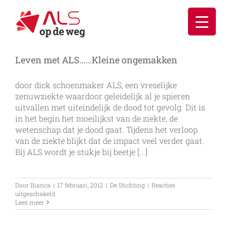
Ga
naar
inhoud
Leven met ALS……Kleine ongemakken
door dick schoenmaker ALS, een vreselijke
zenuwziekte waardoor geleidelijk al je spieren
uitvallen met uiteindelijk de dood tot gevolg. Dit is
in het begin het moeilijkst van de ziekte, de
wetenschap dat je dood gaat. Tijdens het verloop
van de ziekte blijkt dat de impact veel verder gaat.
Bij ALS wordt je stukje bij beetje [...]
Door
Bianca
|
17 februari, 2012
|
De Stichting
|
Reacties
voor
uitgeschakeld
Leven
Lees meer
met
ALS……