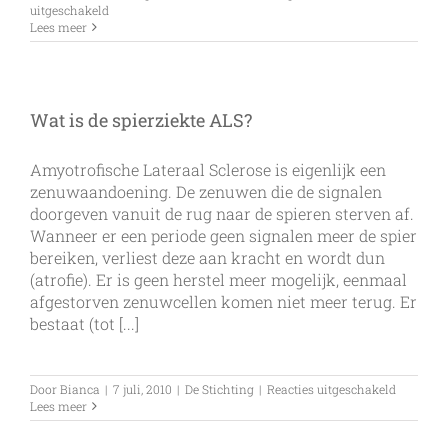
voor
uitgeschakeld
Bewegen
Lees meer
Wat is de spierziekte ALS?
Amyotrofische Lateraal Sclerose is eigenlijk een
zenuwaandoening. De zenuwen die de signalen
doorgeven vanuit de rug naar de spieren sterven af.
Wanneer er een periode geen signalen meer de spier
bereiken, verliest deze aan kracht en wordt dun
(atrofie). Er is geen herstel meer mogelijk, eenmaal
afgestorven zenuwcellen komen niet meer terug. Er
bestaat (tot [...]
voor
Door
Bianca
|
7 juli, 2010
|
De Stichting
|
Reacties uitgeschakeld
Wat
Lees meer
is
de