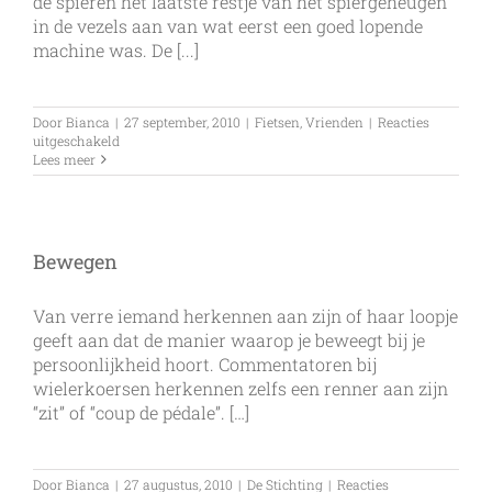
de spieren het laatste restje van het spiergeheugen
in de vezels aan van wat eerst een goed lopende
machine was. De [...]
Door
Bianca
|
27 september, 2010
|
Fietsen
,
Vrienden
|
Reacties
voor
uitgeschakeld
Last
Lees meer
ride
on
the
bike,
de
Bewegen
tandem
gaat
door
Van verre iemand herkennen aan zijn of haar loopje
geeft aan dat de manier waarop je beweegt bij je
persoonlijkheid hoort. Commentatoren bij
wielerkoersen herkennen zelfs een renner aan zijn
“zit” of “coup de pédale”. […]
Door
Bianca
|
27 augustus, 2010
|
De Stichting
|
Reacties