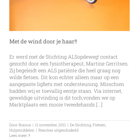
Met de wind door je haar!!
Er werd met de Stichting ALSopdeweg! contact
gezocht door een fysiotherapeut, Martine Gerritsen.
Zij begeleidt een ALS patiënte die heel graag nog
wilde fietsen. Dit kon echter alleen maar op een
aangepaste ligfiets met ondersteuning. Misschien
hadden wij er toevallig eentje staan. Via internet,
geweldige uitvinding is dit toch,vonden we op
Marktplaats een mooie tweedehands [...]
Door
Bianca
|
11 november, 2011
|
De Stichting
,
Fietsen
,
voor
Hulpmiddelen
|
Reacties uitgeschakeld
Met
Lees meer