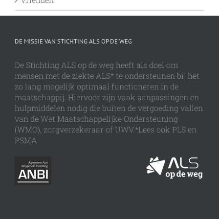
DE MISSIE VAN STICHTING ALS OP DE WEG
De Stichting ALS op de weg heeft als doel om
mensen met de ziekte ALS* te ondersteunen bij het
zo lang mogelijk optimaal functioneren in de
maatschappij. Hiervoor zijn vaak aanpassingen en
hulpmiddelen nodig die buiten de vergoeding vallen
van de Wet Maatschappelijke Ondersteuning
(WMO), zorgverzekeraar of UWV.*Lees ook PLS en
PSMA