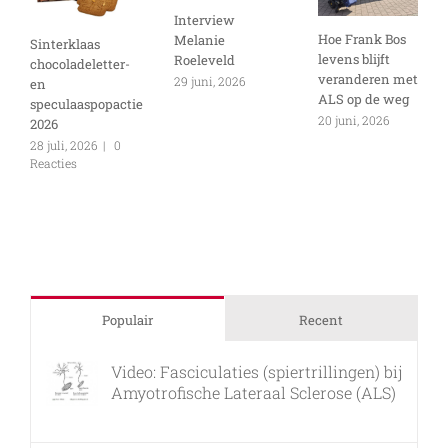
Interview
Hoe Frank Bos
Melanie
Sinterklaas
levens blijft
Roeleveld
chocoladeletter-
veranderen met
29 juni, 2026
en
ALS op de weg
speculaaspopactie
20 juni, 2026
2026
28 juli, 2026
|
0
Reacties
Populair
Recent
Video: Fasciculaties (spiertrillingen) bij
Amyotrofische Lateraal Sclerose (ALS)
26 februari, 2011