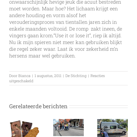
onwaarschijnlijk hevige jeuk die acuut bestreden
moet worden. Maar hoe? Het lichaam krijgt een
andere houding en vorm alsof het
verouderingsproces van tientallen jaren zich in
enkele maanden voltooid. De romp zakt ineen, de
vingers gaan krom.“Use it or lose it”, riep ik altijd.
Nu ik mijn spieren niet meer kan gebruiken blijkt
die regel zeker waar. Laat ik voor zekerheid m’n
hersens maar wel gebruiken.
Door
Bianca
|
1 augustus, 2011
|
De Stichting
|
Reacties
voor
uitgeschakeld
Spieren
Gerelateerde berichten