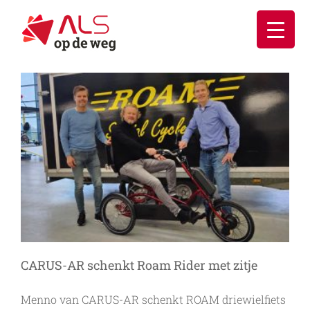
Ga
naar
inhoud
CARUS-AR schenkt Roam Rider met zitje
Menno van CARUS-AR schenkt ROAM driewielfiets