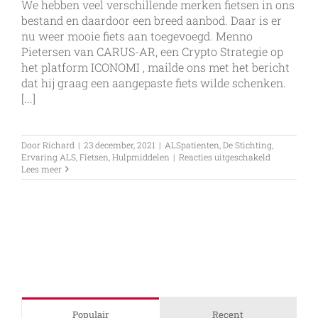
We hebben veel verschillende merken fietsen in ons
bestand en daardoor een breed aanbod. Daar is er
nu weer mooie fiets aan toegevoegd. Menno
Pietersen van CARUS-AR, een Crypto Strategie op
het platform ICONOMI , mailde ons met het bericht
dat hij graag een aangepaste fiets wilde schenken.
[...]
Door
Richard
|
23 december, 2021
|
ALSpatienten
,
De Stichting
,
voor
Ervaring ALS
,
Fietsen
,
Hulpmiddelen
|
Reacties uitgeschakeld
CARUS-
Lees meer
AR
schenkt
Roam
Rider
met
zitje
Populair
Recent