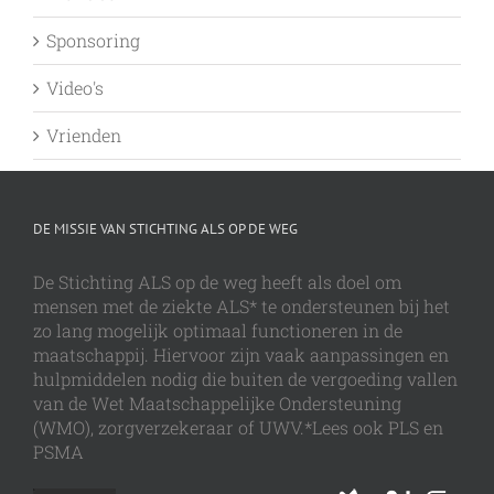
Sponsoring
Video's
Vrienden
DE MISSIE VAN STICHTING ALS OP DE WEG
De Stichting ALS op de weg heeft als doel om
mensen met de ziekte ALS* te ondersteunen bij het
zo lang mogelijk optimaal functioneren in de
maatschappij. Hiervoor zijn vaak aanpassingen en
hulpmiddelen nodig die buiten de vergoeding vallen
van de Wet Maatschappelijke Ondersteuning
(WMO), zorgverzekeraar of UWV.*Lees ook PLS en
PSMA