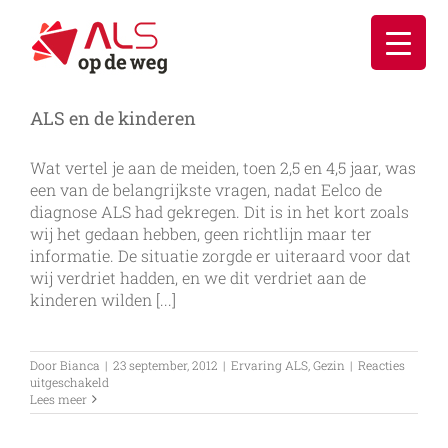
Ga
naar
inhoud
ALS en de kinderen
Wat vertel je aan de meiden, toen 2,5 en 4,5 jaar, was
een van de belangrijkste vragen, nadat Eelco de
diagnose ALS had gekregen. Dit is in het kort zoals
wij het gedaan hebben, geen richtlijn maar ter
informatie. De situatie zorgde er uiteraard voor dat
wij verdriet hadden, en we dit verdriet aan de
kinderen wilden [...]
Door
Bianca
|
23 september, 2012
|
Ervaring ALS
,
Gezin
|
Reacties
voor
uitgeschakeld
ALS
Lees meer
en
de