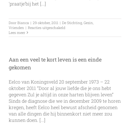
'praatje'bij het [...]
Door
Bianca
|
29 oktober, 2011
|
De Stichting
,
Gezin
,
voor
Vrienden
|
Reacties uitgeschakeld
Lieve
Lees meer
Eelco,
wij
gaan
door
Aan een veel te kort leven is een einde
gekomen
Eelco van Koningsveld 20 september 1973 – 22
oktober 2011 “Door al jouw liefde die je ons hebt
gegeven Zul je altijd in onze harten blijven leven”
Sinds de diagnose die we in december 2009 te horen
kregen, heeft Eelco heel bewust afscheid genomen
van alle dingen die hij binnenkort niet meer zou
kunnen doen. [...]