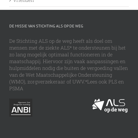
DE MISSIE VAN STICHTING ALS OP DE WEG
De Stichting ALS op de weg heeft als doel om
mensen met de ziekte ALS* te ondersteunen bij het
zo lang mogelijk optimaal functioneren in de
maatschappij. Hiervoor zijn vaak aanpassingen en
hulpmiddelen nodig die buiten de vergoeding vallen
van de Wet Maatschappelijke Ondersteuning
(WMO), zorgverzekeraar of UWV.*Lees ook PLS en
PSMA