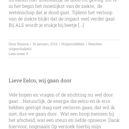
in het begin het moeilijkst van de ziekte, de
wetenschap dat je dood gaat. Tijdens het verloop
van de ziekte blijkt dat de impact veel verder gaat.
Bij ALS wordt je stukje bij beetje [...]
Door
Bianca
|
16 januari, 2012
|
Hulpmiddelen
|
Reacties
voor
uitgeschakeld
Leven
Lees meer
met
ALS…
Persoonlijke
verzorging
Lieve Eelco, wij gaan door
Vele hopen en vragen of de stichting nu wel door
gaat... Natuurlijk, de energie die eelco en ik erin
hebben gestopt mag niet verloren gaan, dat wil ik
niet, dus we gaan door.. Wat een hoop mensen bij
het afscheid, wat een steun en liefde opnieuw. Dank
hiervoor, nogmaals Op verzoek hierbij mijn