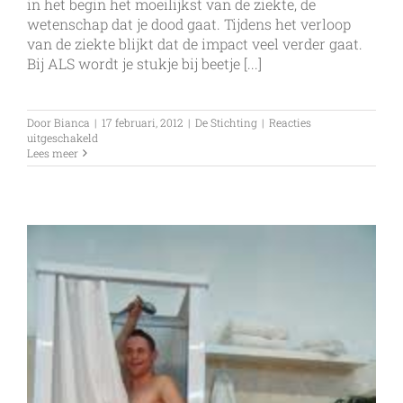
in het begin het moeilijkst van de ziekte, de
wetenschap dat je dood gaat. Tijdens het verloop
van de ziekte blijkt dat de impact veel verder gaat.
Bij ALS wordt je stukje bij beetje [...]
Door
Bianca
|
17 februari, 2012
|
De Stichting
|
Reacties
voor
uitgeschakeld
Leven
Lees meer
met
ALS……
Kleine
ongemakken