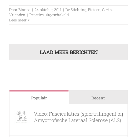
Door
Bianca
|
24 oktober, 2011
|
De Stichting
,
Fietsen
,
Gezin
,
voor
Vrienden
|
Reacties uitgeschakeld
Aan
Lees meer
een
veel
te
kort
leven
is
LAAD MEER BERICHTEN
een
einde
gekomen
Populair
Recent
Video: Fasciculaties (spiertrillingen) bij
Amyotrofische Lateraal Sclerose (ALS)
26 februari, 2011