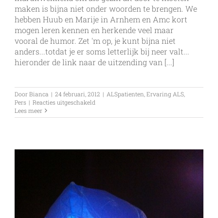
maken is bijna niet onder woorden te brengen. We
hebben Huub en Marije in Arnhem en Amc kort
mogen leren kennen en herkende veel maar
vooral de humor. Zet 'm op, je kunt bijna niet
anders...totdat je er soms letterlijk bij neer valt...
hieronder de link naar de uitzending van [...]
Door
Bianca
|
24 februari, 2012
|
ALSpatienten
,
Ervaring ALS
,
voor
Pers
|
Reacties uitgeschakeld
Huub
Lees meer
en
Marije
bij
DWDD,
respect