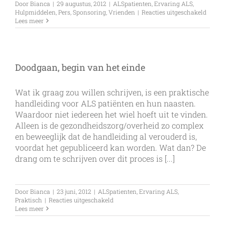
Door
Bianca
|
29 augustus, 2012
|
ALSpatienten
,
Ervaring ALS
,
voor
Hulpmiddelen
,
Pers
,
Sponsoring
,
Vrienden
|
Reacties uitgeschakeld
Lopen
Lees meer
voor
ALSop
14
okt
Eindh
Doodgaan, begin van het einde
Wat ik graag zou willen schrijven, is een praktische
handleiding voor ALS patiënten en hun naasten.
Waardoor niet iedereen het wiel hoeft uit te vinden.
Alleen is de gezondheidszorg/overheid zo complex
en beweeglijk dat de handleiding al verouderd is,
voordat het gepubliceerd kan worden. Wat dan? De
drang om te schrijven over dit proces is [...]
Door
Bianca
|
23 juni, 2012
|
ALSpatienten
,
Ervaring ALS
,
voor
Praktisch
|
Reacties uitgeschakeld
Doodgaan,
Lees meer
begin
van