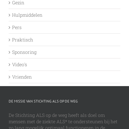
Gezin
Hulpmiddelen
Pers
Praktisch
Sponsoring
Video's
Vrienden
DE MISSIE VAN STICHTING ALS OP DE WEG
De Stichting ALS op de weg heeft als doel om
mensen met de ziekte ALS* te ondersteunen bij het
zo lang mogelijk optimaal functioneren in de