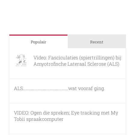
juni
2015
Populair
Recent
Video: Fasciculaties (spiertrillingen) bij
Amyotrofische Lateraal Sclerose (ALS)
26 februari, 2011
ALS………………………………………wat vooraf ging.
7 maart, 2011
VIDEO: Ogen die spreken; Eye tracking met My
Tobii spraakcomputer
17 december, 2010