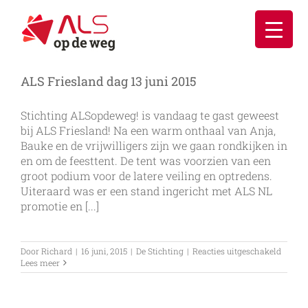
Ga
naar
inhoud
ALS Friesland dag 13 juni 2015
Stichting ALSopdeweg! is vandaag te gast geweest
bij ALS Friesland! Na een warm onthaal van Anja,
Bauke en de vrijwilligers zijn we gaan rondkijken in
en om de feesttent. De tent was voorzien van een
groot podium voor de latere veiling en optredens.
Uiteraard was er een stand ingericht met ALS NL
promotie en [...]
voor
Door
Richard
|
16 juni, 2015
|
De Stichting
|
Reacties uitgeschakeld
ALS
Lees meer
Friesl
dag
13