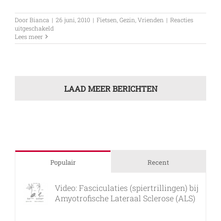
Door
Bianca
|
26 juni, 2010
|
Fietsen
,
Gezin
,
Vrienden
|
Reacties
voor
uitgeschakeld
Dag
Lees meer
7
Afsluitende
rit
LAAD MEER BERICHTEN
Populair
Recent
Video: Fasciculaties (spiertrillingen) bij
Amyotrofische Lateraal Sclerose (ALS)
26 februari, 2011