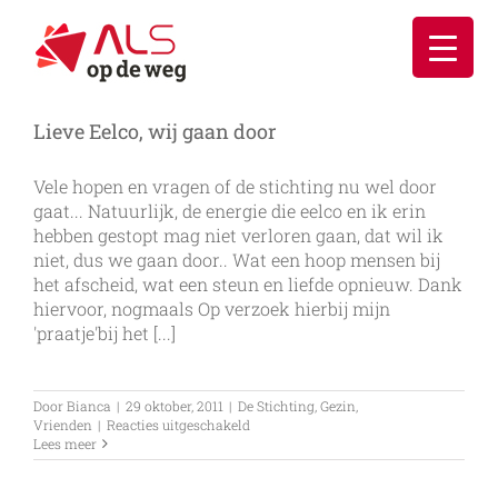
Ga
naar
inhoud
Lieve Eelco, wij gaan door
Vele hopen en vragen of de stichting nu wel door
gaat... Natuurlijk, de energie die eelco en ik erin
hebben gestopt mag niet verloren gaan, dat wil ik
niet, dus we gaan door.. Wat een hoop mensen bij
het afscheid, wat een steun en liefde opnieuw. Dank
hiervoor, nogmaals Op verzoek hierbij mijn
'praatje'bij het [...]
Door
Bianca
|
29 oktober, 2011
|
De Stichting
,
Gezin
,
voor
Vrienden
|
Reacties uitgeschakeld
Lieve
Lees meer
Eelco,
wij