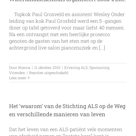
is
een
einde
Topkok Paul Grosveld en assistent Wesley Onder
gekomen
leiding van kok Paul Grosfeld werd een 5 -gangen
diner op tafel getoverd voor maar liefst 40 mensen.
Na een ontvangst met een heerlijke prosecco
genoten de gasten van het eten met op de
achtergrond live salon pianomuziek en [...]
Door
Bianca
|
11 oktober, 2010
|
Ervaring ALS
,
Sponsoring
,
voor
Vrienden
|
Reacties uitgeschakeld
Waterlandziekenhuis
Lees meer
organiseert
Cook
4
Life!
Het ‘waarom’ van de Stichting ALS op de Weg
en verschillende manieren van leven
Dat het leven van een ALS-patiënt vele momenten
van afscheid nemen en “laatste keer” kent is