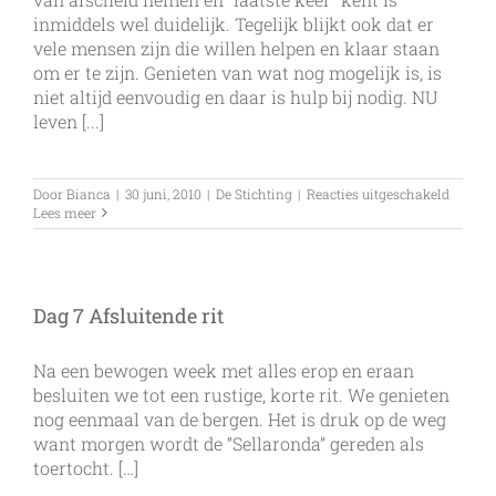
inmiddels wel duidelijk. Tegelijk blijkt ook dat er
vele mensen zijn die willen helpen en klaar staan
om er te zijn. Genieten van wat nog mogelijk is, is
niet altijd eenvoudig en daar is hulp bij nodig. NU
leven [...]
voor
Door
Bianca
|
30 juni, 2010
|
De Stichting
|
Reacties uitgeschakeld
Het
Lees meer
‘waaro
van
de
Stichti
ALS
Dag 7 Afsluitende rit
op
de
Weg
Na een bewogen week met alles erop en eraan
en
besluiten we tot een rustige, korte rit. We genieten
verschi
nog eenmaal van de bergen. Het is druk op de weg
manier
van
want morgen wordt de “Sellaronda” gereden als
leven
toertocht. […]