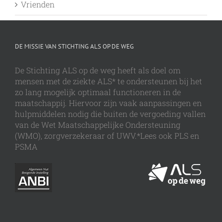
Vrienden
DE MISSIE VAN STICHTING ALS OP DE WEG
De Stichting ALS op de weg heeft als doel om
mensen met de ziekte ALS* te ondersteunen bij het
zo lang mogelijk optimaal functioneren in de
maatschappij. Hiervoor zijn vaak aanpassingen en
hulpmiddelen nodig die buiten de vergoeding vallen
van de Wet Maatschappelijke Ondersteuning
(WMO), zorgverzekeraar of UWV.*Lees ook PLS en
PSMA