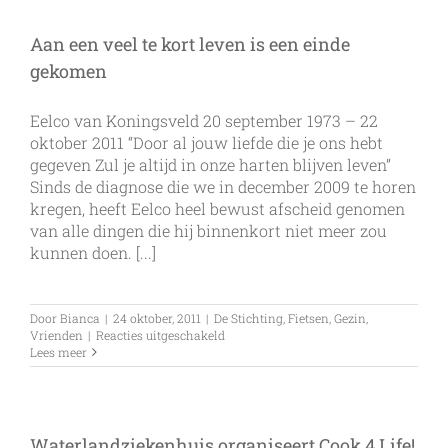
gaan
door
Aan een veel te kort leven is een einde
gekomen
Eelco van Koningsveld 20 september 1973 – 22
oktober 2011 “Door al jouw liefde die je ons hebt
gegeven Zul je altijd in onze harten blijven leven”
Sinds de diagnose die we in december 2009 te horen
kregen, heeft Eelco heel bewust afscheid genomen
van alle dingen die hij binnenkort niet meer zou
kunnen doen. [...]
Door
Bianca
|
24 oktober, 2011
|
De Stichting
,
Fietsen
,
Gezin
,
voor
Vrienden
|
Reacties uitgeschakeld
Aan
Lees meer
een
veel
te
kort
leven
Waterlandziekenhuis organiseert Cook 4 Life!