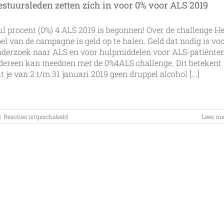
nul
estuursleden zetten zich in voor 0% voor ALS 2019
procent
l procent (0%) 4 ALS 2019 is begonnen! Over de challenge He
el van de campagne is geld op te halen. Geld dat nodig is vo
derzoek naar ALS en voor hulpmiddelen voor ALS-patiënten
dereen kan meedoen met de 0%4ALS challenge. Dit betekent
t je van 2 t/m 31 januari 2019 geen druppel alcohol [...]
voor
|
Reacties uitgeschakeld
Lees me
Bestuursleden
zetten
zich
in
voor
0%
voor
ALS
2019