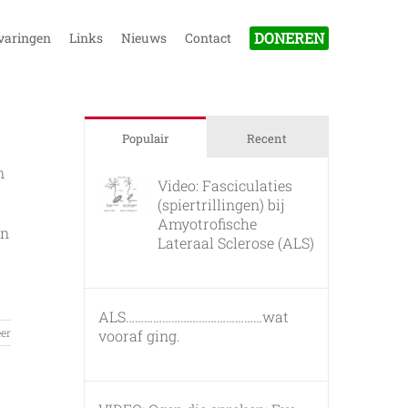
DONEREN
varingen
Links
Nieuws
Contact
Populair
Recent
n
Video: Fasciculaties
(spiertrillingen) bij
Amyotrofische
en
Lateraal Sclerose (ALS)
26 februari, 2011
ALS………………………………………wat
er
vooraf ging.
7 maart, 2011