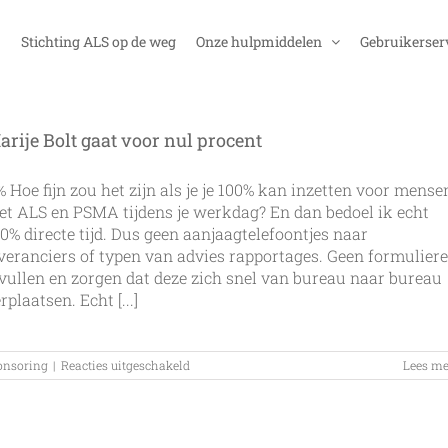
Stichting ALS op de weg
Onze hulpmiddelen
Gebruikerser
arije Bolt gaat voor nul procent
 Hoe fijn zou het zijn als je je 100% kan inzetten voor mense
t ALS en PSMA tijdens je werkdag? En dan bedoel ik echt
0% directe tijd. Dus geen aanjaagtelefoontjes naar
veranciers of typen van advies rapportages. Geen formulier
vullen en zorgen dat deze zich snel van bureau naar bureau
rplaatsen. Echt [...]
voor
onsoring
|
Reacties uitgeschakeld
Lees me
Marije
Bolt
gaat
voor