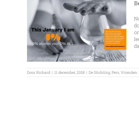
B
Nu
do
on
Ie
da
Door
Richard
|
11 december, 2018
|
De Stichting
,
Pers
,
Vrienden