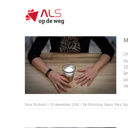
Ga
naar
inhoud
M
O%
me
10
le
in
ve
Door
Richard
|
20 december, 2018
|
De Stichting
,
Gezin
,
Pers
,
Sp