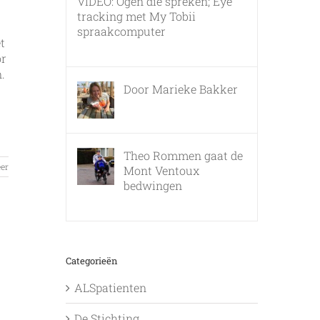
VIDEO: Ogen die spreken; Eye
tracking met My Tobii
spraakcomputer
t
17 december, 2010
or
.
Door Marieke Bakker
8 februari, 2016
Theo Rommen gaat de
er
Mont Ventoux
bedwingen
9 februari, 2017
Categorieën
ALSpatienten
De Stichting