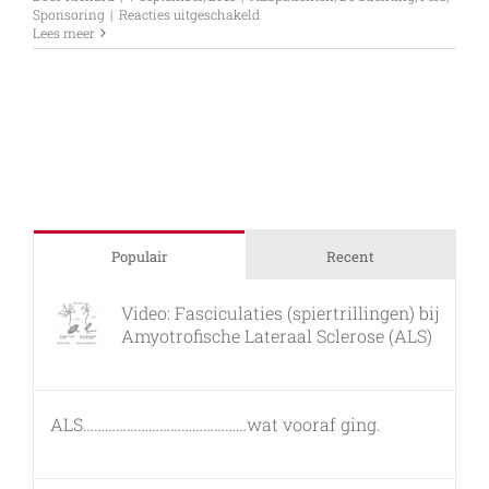
voor
Sponsoring
|
Reacties uitgeschakeld
Amsterdam
Lees meer
City
Swim
2015
Populair
Recent
Video: Fasciculaties (spiertrillingen) bij
Amyotrofische Lateraal Sclerose (ALS)
26 februari, 2011
ALS………………………………………wat vooraf ging.
7 maart, 2011