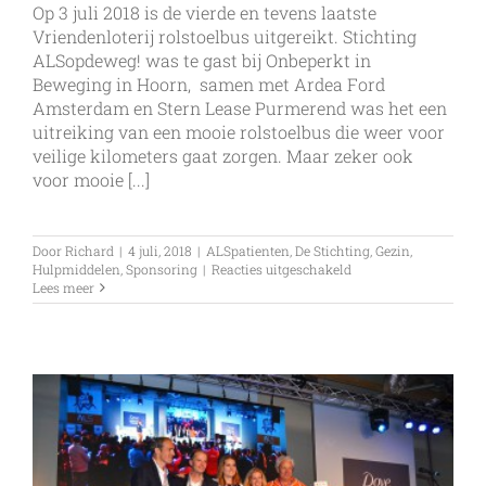
Op 3 juli 2018 is de vierde en tevens laatste
Vriendenloterij rolstoelbus uitgereikt. Stichting
ALSopdeweg! was te gast bij Onbeperkt in
Beweging in Hoorn, samen met Ardea Ford
Amsterdam en Stern Lease Purmerend was het een
uitreiking van een mooie rolstoelbus die weer voor
veilige kilometers gaat zorgen. Maar zeker ook
voor mooie [...]
Door
Richard
|
4 juli, 2018
|
ALSpatienten
,
De Stichting
,
Gezin
,
voor
Hulpmiddelen
,
Sponsoring
|
Reacties uitgeschakeld
Vierde
Lees meer
Vriendenloterij
rolstoelbus
is
afgeleverd