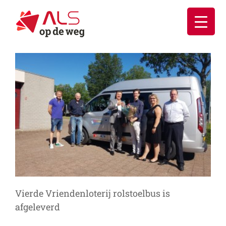
Ga
naar
inhoud
Vierde Vriendenloterij rolstoelbus is
afgeleverd