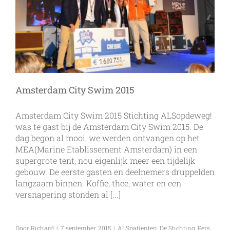
Amsterdam City Swim 2015
Amsterdam City Swim 2015 Stichting ALSopdeweg!
was te gast bij de Amsterdam City Swim 2015. De
dag begon al mooi, we werden ontvangen op het
MEA(Marine Etablissement Amsterdam) in een
supergrote tent, nou eigenlijk meer een tijdelijk
gebouw. De eerste gasten en deelnemers druppelden
langzaam binnen. Koffie, thee, water en een
versnapering stonden al [...]
Door
Richard
|
7 september, 2015
|
ALSpatienten
,
De Stichting
,
Pers
,