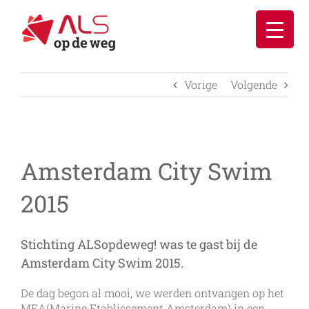
Ga
naar
inhoud
Vorige
Volgende
Amsterdam City Swim
2015
Stichting ALSopdeweg! was te gast bij de
Amsterdam City Swim 2015.
De dag begon al mooi, we werden ontvangen op het
MEA(Marine Etablissement Amsterdam) in een