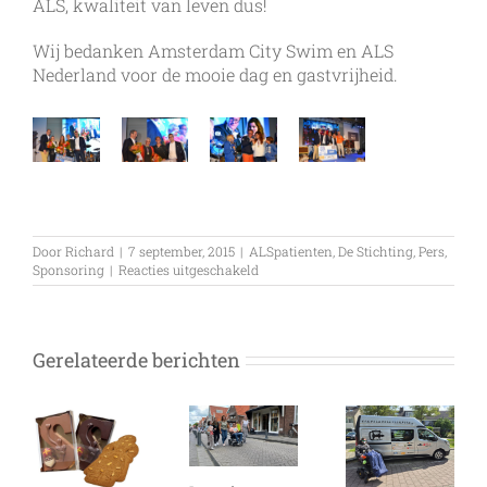
ALS, kwaliteit van leven dus!
Wij bedanken Amsterdam City Swim en ALS
Nederland voor de mooie dag en gastvrijheid.
Door
Richard
|
7 september, 2015
|
ALSpatienten
,
De Stichting
,
Pers
,
voor
Sponsoring
|
Reacties uitgeschakeld
Amsterdam
City
Swim
2015
Gerelateerde berichten