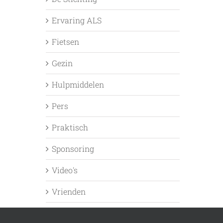
Ervaring ALS
Fietsen
Gezin
Hulpmiddelen
Pers
Praktisch
Sponsoring
Video's
Vrienden