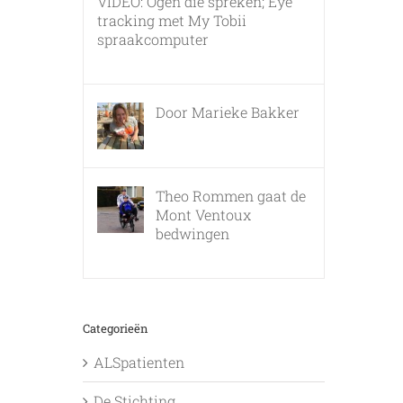
VIDEO: Ogen die spreken; Eye
tracking met My Tobii
spraakcomputer
17 december, 2010
Door Marieke Bakker
8 februari, 2016
Theo Rommen gaat de
Mont Ventoux
bedwingen
9 februari, 2017
Categorieën
ALSpatienten
De Stichting