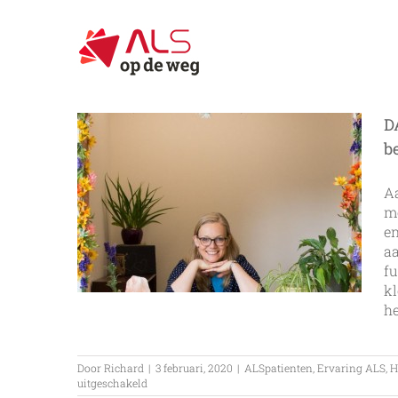
Ga
naar
inhoud
D
b
Aa
mo
e
aa
fu
kl
het
Door
Richard
|
3 februari, 2020
|
ALSpatienten
,
Ervaring ALS
,
H
voor
uitgeschakeld
DAPR