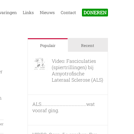
DONEREN
varingen
Links
Nieuws
Contact
Populair
Recent
Video: Fasciculaties
(spiertrillingen) bij
er
Amyotrofische
Lateraal Sclerose (ALS)
26 februari, 2011
n
ALS………………………………………wat
vooraf ging.
7 maart, 2011
er