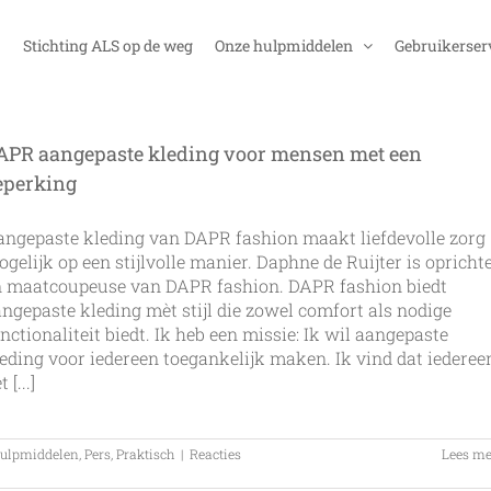
Stichting ALS op de weg
Onze hulpmiddelen
Gebruikerser
APR aangepaste kleding voor mensen met een
eperking
ngepaste kleding van DAPR fashion maakt liefdevolle zorg
gelijk op een stijlvolle manier. Daphne de Ruijter is opricht
n maatcoupeuse van DAPR fashion. DAPR fashion biedt
ngepaste kleding mèt stijl die zowel comfort als nodige
nctionaliteit biedt. Ik heb een missie: Ik wil aangepaste
eding voor iedereen toegankelijk maken. Ik vind dat iederee
 [...]
ulpmiddelen
,
Pers
,
Praktisch
|
Reacties
Lees me