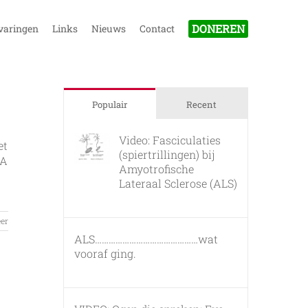
DONEREN
varingen
Links
Nieuws
Contact
Populair
Recent
Video: Fasciculaties
et
(spiertrillingen) bij
vA
Amyotrofische
Lateraal Sclerose (ALS)
26 februari, 2011
er
ALS………………………………………wat
vooraf ging.
7 maart, 2011