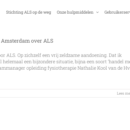
Stichting ALS op de weg
Onze hulpmiddelen
Gebruikerser
an Amsterdam over ALS
oor ALS. Op zichzelf een vrij zeldzame aandoening. Dat ik
 helemaal een bijzondere situatie, bijna een soort ‘handel m
teammanager opleiding fysiotherapie Nathalie Kool van de H
voor
Lees me
Video:
Uniek
college
op
de
Hogeschool
van