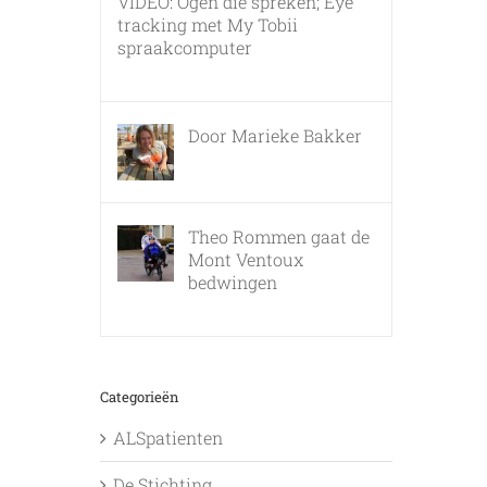
VIDEO: Ogen die spreken; Eye
tracking met My Tobii
spraakcomputer
17 december, 2010
Door Marieke Bakker
8 februari, 2016
Theo Rommen gaat de
Mont Ventoux
bedwingen
9 februari, 2017
Categorieën
ALSpatienten
De Stichting