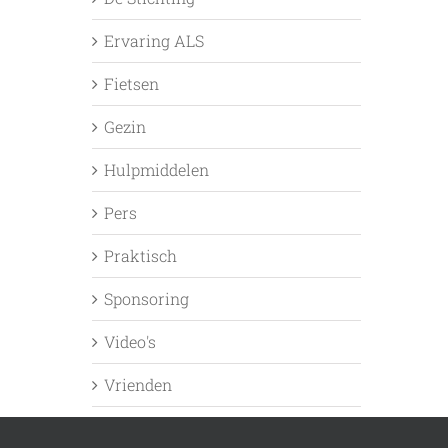
Ervaring ALS
Fietsen
Gezin
Hulpmiddelen
Pers
Praktisch
Sponsoring
Video's
Vrienden