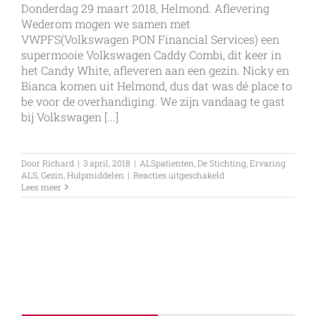
Donderdag 29 maart 2018, Helmond. Aflevering
Wederom mogen we samen met
VWPFS(Volkswagen PON Financial Services) een
supermooie Volkswagen Caddy Combi, dit keer in
het Candy White, afleveren aan een gezin. Nicky en
Bianca komen uit Helmond, dus dat was dé place to
be voor de overhandiging. We zijn vandaag te gast
bij Volkswagen [...]
Door
Richard
|
3 april, 2018
|
ALSpatienten
,
De Stichting
,
Ervaring
voor
ALS
,
Gezin
,
Hulpmiddelen
|
Reacties uitgeschakeld
Volkswagen
Lees meer
PON
Financial
Services
levert
opnieuw
Caddy
af