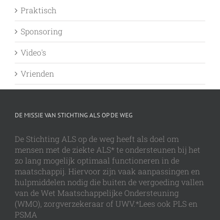
Praktisch
Sponsoring
Video's
Vrienden
DE MISSIE VAN STICHTING ALS OP DE WEG
De Stichting ALS op de weg heeft als doel om
mensen met de ziekte ALS* te ondersteunen bij het
zo lang mogelijk optimaal functioneren in de
maatschappij. Hiervoor zijn vaak aanpassingen en
hulpmiddelen nodig die buiten de vergoeding vallen
van de Wet Maatschappelijke Ondersteuning
(WMO), zorgverzekeraar of UWV.*Lees ook PLS en
PSMA