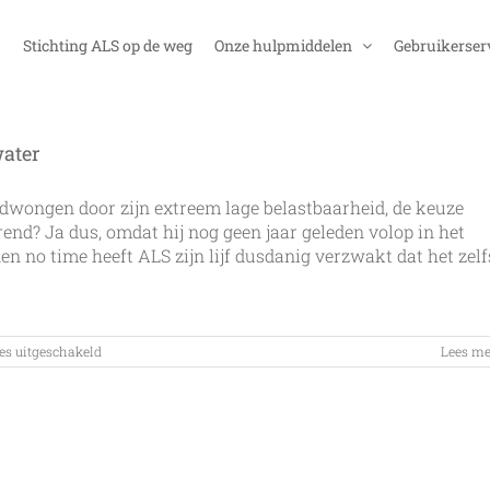
Stichting ALS op de weg
Onze hulpmiddelen
Gebruikerser
ater
edwongen door zijn extreem lage belastbaarheid, de keuze
nd? Ja dus, omdat hij nog geen jaar geleden volop in het
n no time heeft ALS zijn lijf dusdanig verzwakt dat het zelf
voor
es uitgeschakeld
Lees me
Duiken;
niet
ALSopdeweg
maar
ALSinhetwater