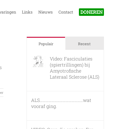
DONEREN
varingen
Links
Nieuws
Contact
Populair
Recent
Video: Fasciculaties
(spiertrillingen) bij
s
Amyotrofische
Lateraal Sclerose (ALS)
26 februari, 2011
er
ALS………………………………………wat
vooraf ging.
7 maart, 2011