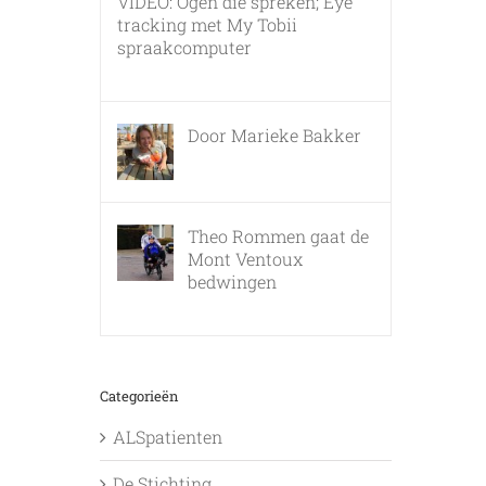
VIDEO: Ogen die spreken; Eye
tracking met My Tobii
spraakcomputer
17 december, 2010
Door Marieke Bakker
8 februari, 2016
Theo Rommen gaat de
Mont Ventoux
bedwingen
9 februari, 2017
Categorieën
ALSpatienten
De Stichting