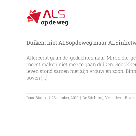
Ga
naar
inhoud
Duiken; niet ALSopdeweg maar ALSinhetw
Allereerst gaan de gedachten naar Miron die, g
moest maken niet mee te gaan duiken. Schokkere
leven stond samen met zijn vrouw en zoon. Binne
boven [...]
Door
Bianca
|
23 oktober, 2010
|
De Stichting
,
Vrienden
|
Reacti