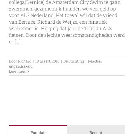
collega(Bernice) de Amsterdam City Swim te gaan
zwemmen, gezamenlijk haalden we veel geld op
voor ALS Nederland. Het toeval wil dat de vriend
van Bernice, Richard de Weijze, een fanatiek
wielrenner is. Hij ging dat jaar de Tour du ALS
fietsen. Door de slechte weersomstandigheden werd
er [...]
Door
Richard
|
18 maart, 2016
|
De Stichting
|
Reacties
voor
uitgeschakeld
FC
Lees meer
Volendam
fietst
de
Tour
du
ALS
2016
Populair
Recent