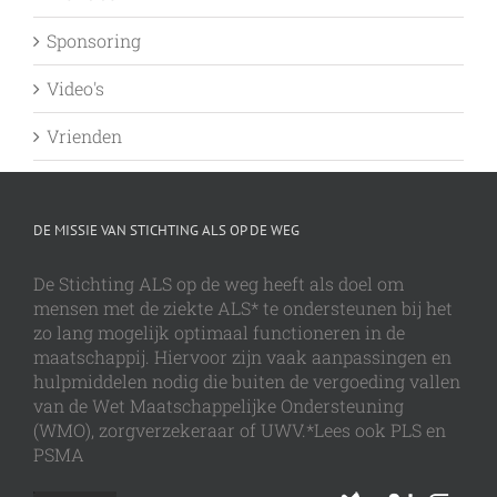
Sponsoring
Video's
Vrienden
DE MISSIE VAN STICHTING ALS OP DE WEG
De Stichting ALS op de weg heeft als doel om
mensen met de ziekte ALS* te ondersteunen bij het
zo lang mogelijk optimaal functioneren in de
maatschappij. Hiervoor zijn vaak aanpassingen en
hulpmiddelen nodig die buiten de vergoeding vallen
van de Wet Maatschappelijke Ondersteuning
(WMO), zorgverzekeraar of UWV.*Lees ook PLS en
PSMA