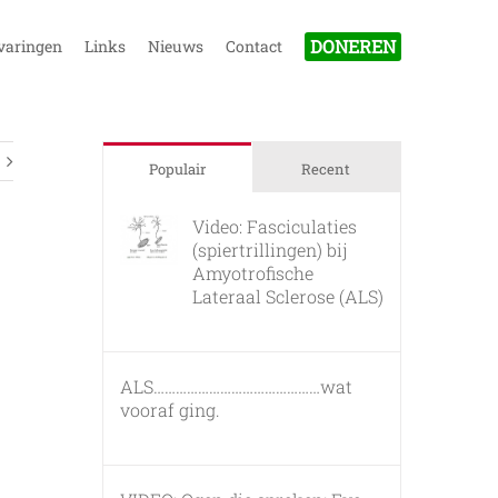
DONEREN
varingen
Links
Nieuws
Contact
Populair
Recent
Video: Fasciculaties
(spiertrillingen) bij
Amyotrofische
Lateraal Sclerose (ALS)
26 februari, 2011
ALS………………………………………wat
vooraf ging.
7 maart, 2011