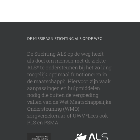
DE MISSIE VAN STICHTING ALS OP DE WEG
De Stichting ALS op de weg heeft
als doel om mensen met de ziekte
ALS* te ondersteunen bij het zo lang
mogelijk optimaal functioneren in
de maatschappij. Hiervoor zijn vaak
aanpassingen en hulpmiddelen
nodig die buiten de vergoeding
vallen van de Wet Maatschappelijke
Ondersteuning (WMO),
zorgverzekeraar of UWV.*Lees ook
PLS en PSMA