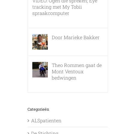
VIDEO: Ogen die spreken; Eye
tracking met My Tobii
spraakcomputer
17 december, 2010
Door Marieke Bakker
8 februari, 2016
Theo Rommen gaat de
Mont Ventoux
bedwingen
9 februari, 2017
Categorieën
ALSpatienten
De Stichting