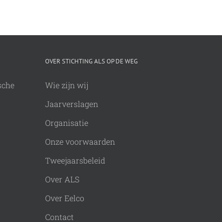
ALS Sunrise Wal
deed mee
30 april, 2026
OVER STICHTING ALS OP DE WEG
sche
Wie zijn wij
Jaarverslagen
Organisatie
Onze voorwaarden
Tweejaarsbeleid
Over ALS
Over Eelco
Contact