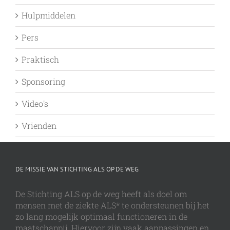
Hulpmiddelen
Pers
Praktisch
Sponsoring
Video's
Vrienden
DE MISSIE VAN STICHTING ALS OP DE WEG
De Stichting ALS op de weg heeft als doel om
mensen met de ziekte ALS* te ondersteunen bij het
zo lang mogelijk optimaal functioneren in de
maatschappij. Hiervoor zijn vaak aanpassingen en