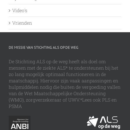
Video's
Vrienden
DE MISSIE VAN STICHTING ALS OP DE WEG
De Stichting ALS op de weg heeft als doel om
mensen met de ziekte ALS* te ondersteunen bij het
zo lang mogelijk optimaal functioneren in de
maatschappij. Hiervoor zijn vaak aanpassingen en
hulpmiddelen nodig die buiten de vergoeding vallen
van de Wet Maatschappelijke Ondersteuning
(WMO), zorgverzekeraar of UWV.*Lees ook PLS en
PSMA