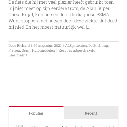
De fiets die hij met veel plezier heeft gebruikt toen
hij niet meer op zijn eerdere trots, de Alan Super
Corsa Ergal, kon fietsen door de diagnose PSMA.
Want stoppen met fietsen door deze ziekte, dat deed
hij niet! En het moest natuurlijk wel [...]
Door
Richard
|
26 augustus, 2021
|
ALSpatienten
,
De Stichting
,
voor
Fietsen
,
Gezin
,
Hulpmiddelen
|
Reacties uitgeschakeld
Opnieuw
Lees meer
een
mooie
schenking
Populair
Recent