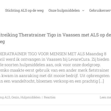
Stichting ALS op de weg
Onze hulpmiddelen
Gebruikerser
itreiking Theratrainer Tigo in Vaassen met ALS op de
eg
HERATRAINER TIGO VOOR MENSEN MET ALS Maandag 8
ril werd ik ontvangen in Vaassen bij LevareCura. Zij bieden
le soorten hulpmiddelen aan, ook voor onze doelgroep.
mko maakte eerst gebruik van een ander merk fietstrainer
 kwam in aanraking met dit mooie bedrijf. Uit opbrengsten
n een wandeltocht, bloemen verkoop en een prachtig [...]
ing ALS
,
Gezin
,
Hulpmiddelen
|
Reacties
Lees me