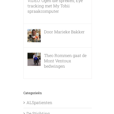
VIDEO: Ogen die spreken; Eye
tracking met My Tobii
spraakcomputer
17 december, 2010
Door Marieke Bakker
8 februari, 2016
Theo Rommen gaat de
Mont Ventoux
bedwingen
9 februari, 2017
Categorieën
ALSpatienten
De Stichting