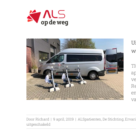
Ga
naar
inhoud
U
w
T
ap
ve
Re
en
va
Door
Richard
|
9 april, 2019
|
ALSpatienten
,
De Stichting
,
Ervar
voor
uitgeschakeld
Uitreiking
Theratrainer