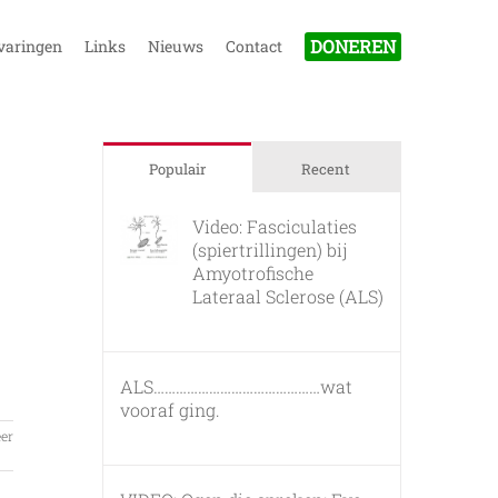
DONEREN
varingen
Links
Nieuws
Contact
Populair
Recent
Video: Fasciculaties
(spiertrillingen) bij
Amyotrofische
Lateraal Sclerose (ALS)
26 februari, 2011
ALS………………………………………wat
vooraf ging.
7 maart, 2011
er