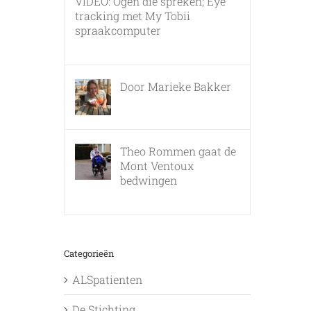
VIDEO: Ogen die spreken; Eye
tracking met My Tobii
spraakcomputer
17 december, 2010
Door Marieke Bakker
8 februari, 2016
Theo Rommen gaat de
Mont Ventoux
bedwingen
9 februari, 2017
Categorieën
ALSpatienten
De Stichting