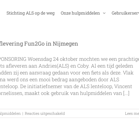
Stichting ALS op de weg
Onze hulpmiddelen
Gebruikerser
flevering Fun2Go in Nijmegen
PONSORING Woensdag 24 oktober mochten we een prachtig
ets afleveren aan Andries(ALS) en Coby. Al een tijd geleden
dden zij een aanvraag gedaan voor een fiets als deze. Vlak
rna werd ons een mooi bedrag aangeboden door ALS
nteloop. De initiatiefnemer van de ALS lenteloop, Vincent
rnelissen, maakt ook gebruik van hulpmiddelen van [...]
voor
lpmiddelen
|
Reacties uitgeschakeld
Lees me
Aflevering
Fun2Go
in
Nijmegen