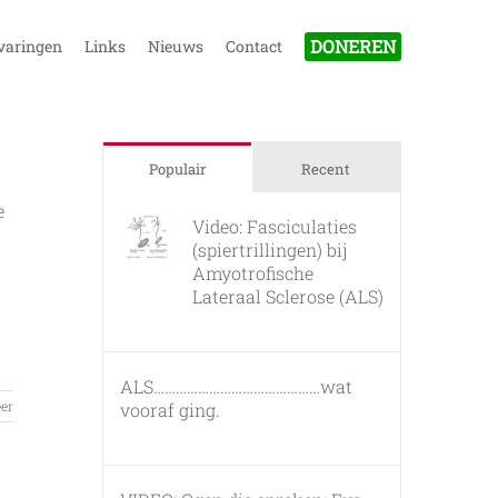
DONEREN
varingen
Links
Nieuws
Contact
Populair
Recent
e
Video: Fasciculaties
(spiertrillingen) bij
Amyotrofische
Lateraal Sclerose (ALS)
26 februari, 2011
ALS………………………………………wat
er
vooraf ging.
7 maart, 2011