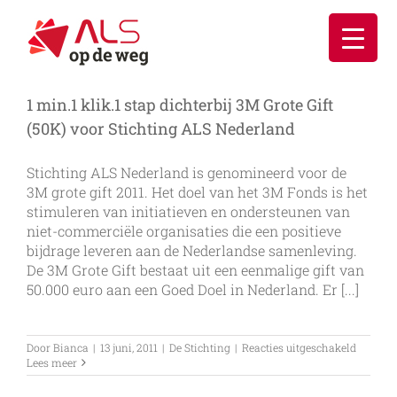
Ga
naar
inhoud
1 min.1 klik.1 stap dichterbij 3M Grote Gift
(50K) voor Stichting ALS Nederland
Stichting ALS Nederland is genomineerd voor de
3M grote gift 2011. Het doel van het 3M Fonds is het
stimuleren van initiatieven en ondersteunen van
niet-commerciële organisaties die een positieve
bijdrage leveren aan de Nederlandse samenleving.
De 3M Grote Gift bestaat uit een eenmalige gift van
50.000 euro aan een Goed Doel in Nederland. Er [...]
voor
Door
Bianca
|
13 juni, 2011
|
De Stichting
|
Reacties uitgeschakeld
1
Lees meer
min.1
klik.1