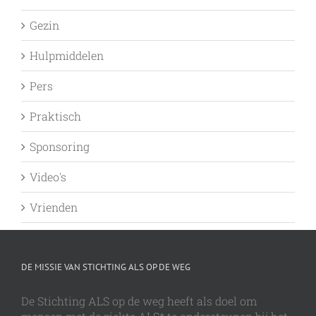
Gezin
Hulpmiddelen
Pers
Praktisch
Sponsoring
Video's
Vrienden
DE MISSIE VAN STICHTING ALS OP DE WEG
De Stichting ALS op de weg heeft als doel om