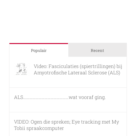
stap
dichterb
3M
Grote
Gift
(50K)
voor
Stichtin
ALS
Nederla
Populair
Recent
Video: Fasciculaties (spiertrillingen) bij
Amyotrofische Lateraal Sclerose (ALS)
26 februari, 2011
ALS………………………………………wat vooraf ging.
7 maart, 2011
VIDEO: Ogen die spreken; Eye tracking met My
Tobii spraakcomputer
17 december, 2010