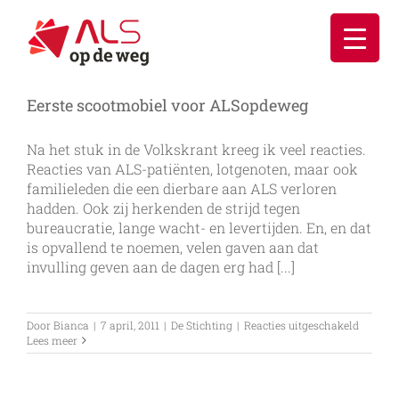
Ga
naar
inhoud
Eerste scootmobiel voor ALSopdeweg
Na het stuk in de Volkskrant kreeg ik veel reacties.
Reacties van ALS-patiënten, lotgenoten, maar ook
familieleden die een dierbare aan ALS verloren
hadden. Ook zij herkenden de strijd tegen
bureaucratie, lange wacht- en levertijden. En, en dat
is opvallend te noemen, velen gaven aan dat
invulling geven aan de dagen erg had [...]
voor
Door
Bianca
|
7 april, 2011
|
De Stichting
|
Reacties uitgeschakeld
Eerste
Lees meer
scootmo
voor
ALSopd