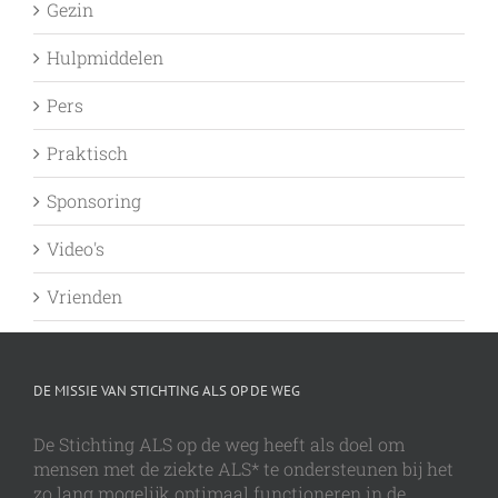
Gezin
Hulpmiddelen
Pers
Praktisch
Sponsoring
Video's
Vrienden
DE MISSIE VAN STICHTING ALS OP DE WEG
De Stichting ALS op de weg heeft als doel om
mensen met de ziekte ALS* te ondersteunen bij het
zo lang mogelijk optimaal functioneren in de