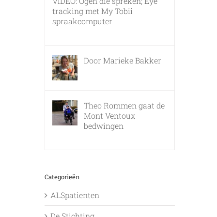
VIDEO: Ogen die spreken; Eye
tracking met My Tobii
spraakcomputer
17 december, 2010
Door Marieke Bakker
8 februari, 2016
Theo Rommen gaat de
Mont Ventoux
bedwingen
9 februari, 2017
Categorieën
ALSpatienten
De Stichting