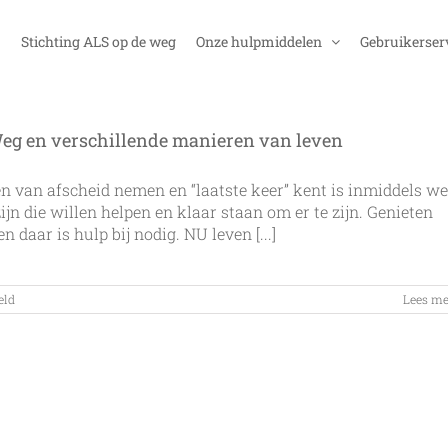
Stichting ALS op de weg
Onze hulpmiddelen
Gebruikerser
Weg en verschillende manieren van leven
 van afscheid nemen en “laatste keer” kent is inmiddels we
zijn die willen helpen en klaar staan om er te zijn. Genieten
n daar is hulp bij nodig. NU leven [...]
voor
eld
Lees me
Het
‘waarom’
van
de
Stichting
ALS
op
de