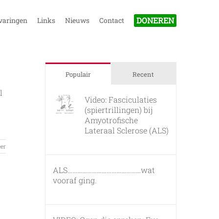
DONEREN
varingen
Links
Nieuws
Contact
Populair
Recent
l
Video: Fasciculaties
(spiertrillingen) bij
Amyotrofische
Lateraal Sclerose (ALS)
26 februari, 2011
er
ALS………………………………………wat
vooraf ging.
7 maart, 2011