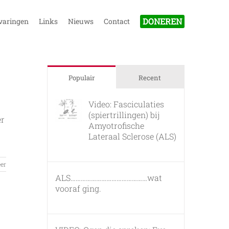
DONEREN
varingen
Links
Nieuws
Contact
Populair
Recent
Video: Fasciculaties
(spiertrillingen) bij
er
Amyotrofische
Lateraal Sclerose (ALS)
26 februari, 2011
er
ALS………………………………………wat
vooraf ging.
7 maart, 2011