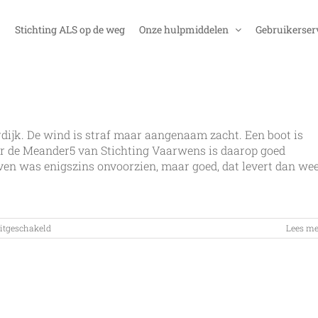
Stichting ALS op de weg
Onze hulpmiddelen
Gebruikerser
dijk. De wind is straf maar aangenaam zacht. Een boot is
aar de Meander5 van Stichting Vaarwens is daarop goed
aven was enigszins onvoorzien, maar goed, dat levert dan we
voor
uitgeschakeld
Lees me
Uit
de
wind