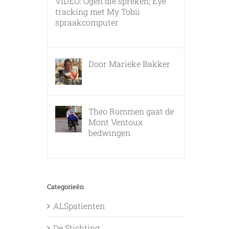
VIDEO: Ogen die spreken; Eye
tracking met My Tobii
spraakcomputer
17 december, 2010
Door Marieke Bakker
8 februari, 2016
Theo Rommen gaat de
Mont Ventoux
bedwingen
9 februari, 2017
Categorieën
ALSpatienten
De Stichting