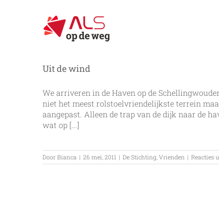
Ga
naar
inhoud
Uit de wind
We arriveren in de Haven op de Schellingwouder
niet het meest rolstoelvriendelijkste terrein m
aangepast. Alleen de trap van de dijk naar de h
wat op [...]
Door
Bianca
|
26 mei, 2011
|
De Stichting
,
Vrienden
|
Reacties 