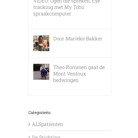
VIDEO: Ogen die spreken; Eye
tracking met My Tobii
spraakcomputer
17 december, 2010
Door Marieke Bakker
8 februari, 2016
Theo Rommen gaat de
Mont Ventoux
bedwingen
9 februari, 2017
Categorieën
ALSpatienten
De Stichting