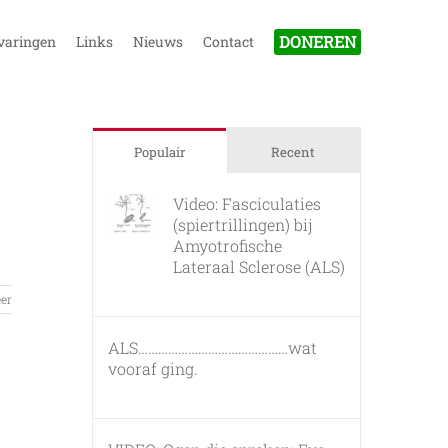
DONEREN
varingen
Links
Nieuws
Contact
Populair
Recent
Video: Fasciculaties
(spiertrillingen) bij
Amyotrofische
Lateraal Sclerose (ALS)
26 februari, 2011
er
ALS………………………………………wat
vooraf ging.
7 maart, 2011