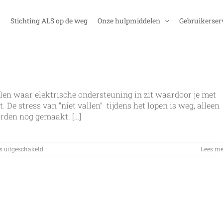
Stichting ALS op de weg
Onze hulpmiddelen
Gebruikerser
elen waar elektrische ondersteuning in zit waardoor je met
e stress van “niet vallen” tijdens het lopen is weg, alleen
orden nog gemaakt. […]
voor
s uitgeschakeld
Lees me
Met
e-
motion
door
de
sneeuw