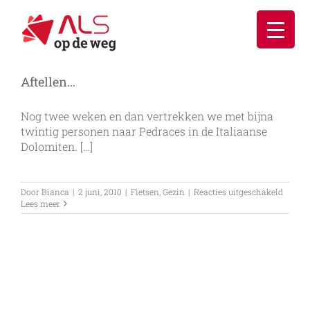
Ga
naar
inhoud
Aftellen…
Nog twee weken en dan vertrekken we met bijna
twintig personen naar Pedraces in de Italiaanse
Dolomiten. […]
voor
Door
Bianca
|
2 juni, 2010
|
Fietsen
,
Gezin
|
Reacties uitgeschakeld
Aftell
Lees meer