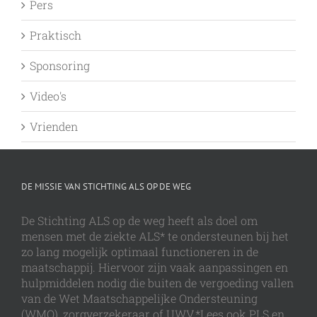
Pers
Praktisch
Sponsoring
Video's
Vrienden
DE MISSIE VAN STICHTING ALS OP DE WEG
De Stichting ALS op de weg heeft als doel om
mensen met de ziekte ALS* te ondersteunen bij het
zo lang mogelijk optimaal functioneren in de
maatschappij. Hiervoor zijn vaak aanpassingen en
hulpmiddelen nodig die buiten de vergoeding vallen
van de Wet Maatschappelijke Ondersteuning
(WMO), zorgverzekeraar of UWV.*Lees ook PLS en