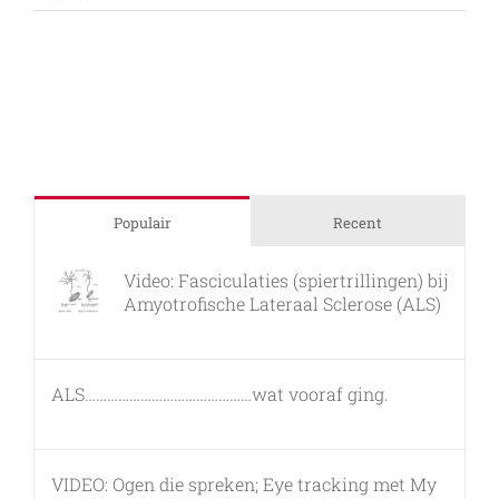
Utrecht
NeuroProthese
(UNP)
project.
Populair
Recent
Video: Fasciculaties (spiertrillingen) bij
Amyotrofische Lateraal Sclerose (ALS)
26 februari, 2011
ALS………………………………………wat vooraf ging.
7 maart, 2011
VIDEO: Ogen die spreken; Eye tracking met My