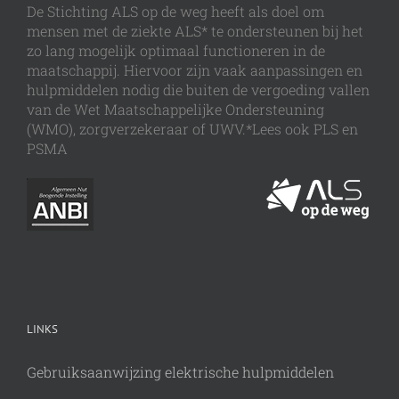
De Stichting ALS op de weg heeft als doel om
mensen met de ziekte ALS* te ondersteunen bij het
zo lang mogelijk optimaal functioneren in de
maatschappij. Hiervoor zijn vaak aanpassingen en
hulpmiddelen nodig die buiten de vergoeding vallen
van de Wet Maatschappelijke Ondersteuning
(WMO), zorgverzekeraar of UWV.*Lees ook PLS en
PSMA
LINKS
Gebruiksaanwijzing elektrische hulpmiddelen