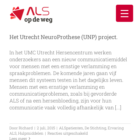
Ga
naar
inhoud
Het Utrecht NeuroProthese (UNP) project.
In het UMC Utrecht Hersencentrum werken
onderzoekers aan een nieuw communicatiemiddel
voor mensen met een ernstige verlamming en
spraakproblemen. De komende jaren gaan vijf
mensen dit systeem testen in het dagelijks leven.
Mensen met een ernstige verlamming en
communicatieproblemen, zoals bij gevorderde
ALS of na een hersenbloeding, zijn voor hun
communicatie vaak volledig afhankelijk van [...]
Door
Richard
|
2 juli, 2015
|
ALSpatienten
,
De Stichting
,
Ervaring
voor
ALS
,
Hulpmiddelen
|
Reacties uitgeschakeld
Het
Lees meer