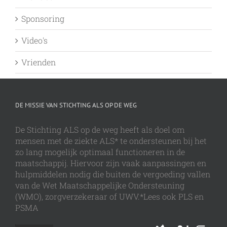
Sponsoring
Video's
Vrienden
DE MISSIE VAN STICHTING ALS OP DE WEG
De Stichting ALS op de weg heeft als doel om
mensen met de ziekte ALS* te ondersteunen bij het
zo lang mogelijk optimaal functioneren in de
maatschappij. Hiervoor zijn vaak aanpassingen en
hulpmiddelen nodig die buiten de vergoeding vallen
van de Wet Maatschappelijke Ondersteuning
(WMO), zorgverzekeraar of UWV.*Lees ook PLS en
PSMA