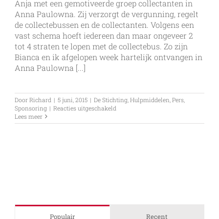
Anja met een gemotiveerde groep collectanten in
Anna Paulowna. Zij verzorgt de vergunning, regelt
de collectebussen en de collectanten. Volgens een
vast schema hoeft iedereen dan maar ongeveer 2
tot 4 straten te lopen met de collectebus. Zo zijn
Bianca en ik afgelopen week hartelijk ontvangen in
Anna Paulowna [...]
Door
Richard
|
5 juni, 2015
|
De Stichting
,
Hulpmiddelen
,
Pers
,
voor
Sponsoring
|
Reacties uitgeschakeld
Collecte
Lees meer
in
Anna
Paulowna
28
mei
2015
Populair
Recent